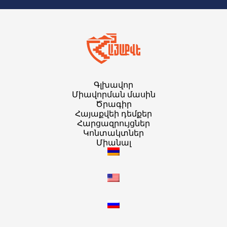
Գլխավոր
Միավորման մասին
Ծրագիր
Հայաքվեի դեմքեր
Հարցազրույցներ
Կոնտակտներ
Միանալ