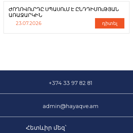
ԺՈՂՈՎՈւՐԴԸ ՍՊԱՍՈւՄ Է ԸՆԴԴԻՄՈւԹՅԱՆ
ԱՌԱՋԱՐԿԻՆ
23.07.2026
դիտել
+374 33 97 82 81
admin@hayaqve.am
Հետևիր մեզ՝