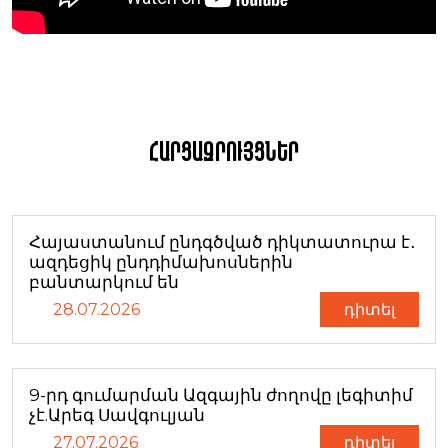
Հարցազրույցներ
Հայաստանում ընդգծված դիկտատուրա է․
ազդեցիկ ընդդիմախոսներին
բանտարկում են
28.07.2026
դիտել
9-րդ գումարման Ազգային ժողովը լեգիտիմ
չէ.Արեգ Սավգուլյան
27.07.2026
դիտել