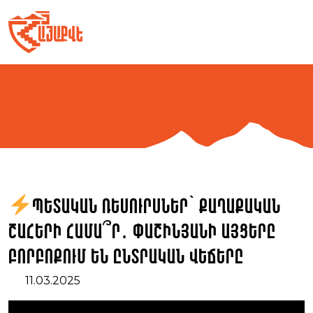
Skip
to
content
Պետական ռեսուրսներ՝ քաղաքական
շահերի համա՞ր․ Փաշինյանի այցերը
բորբոքում են ընտրական վեճերը
11.03.2025