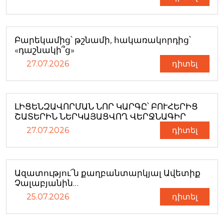
Բարեկամից՝ թշնամի, հակառակորդից՝
«դաշնակի՞ց»
27.07.2026
դիտել
ԼԻՑԵՆԶԱՎՈՐՄԱՆ ՆՈՐ ԿԱՐԳԸ՝ ԲՈՒՀԵՐԻՑ
ՇԱՏԵՐԻՆ ՆԵՐԿԱՅԱՑՎՈՂ ՎԵՐՋՆԱԳԻՐ
27.07.2026
դիտել
Ազատությու՜ն քաղբանտարկյալ Ավետիք
Չալաբյանին…
25.07.2026
դիտել