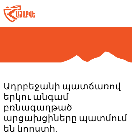
Skip
to
content
Ադրբեջանի պատճառով
երկու անգամ
բռնագաղթած
արցախցիները պատմում
են կորստի,