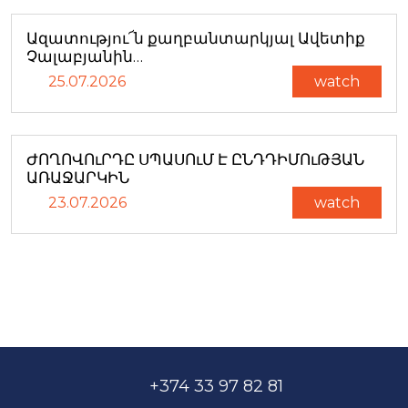
Ազատությու՜ն քաղբանտարկյալ Ավետիք
Չալաբյանին…
25.07.2026
watch
ԺՈՂՈՎՈւՐԴԸ ՍՊԱՍՈւՄ Է ԸՆԴԴԻՄՈւԹՅԱՆ
ԱՌԱՋԱՐԿԻՆ
23.07.2026
watch
+374 33 97 82 81