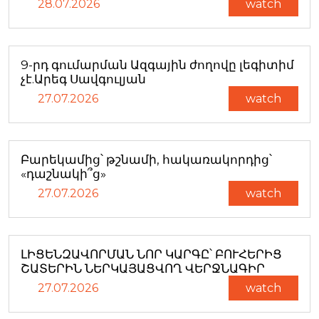
28.07.2026
watch
9-րդ գումարման Ազգային ժողովը լեգիտիմ
չէ.Արեգ Սավգուլյան
27.07.2026
watch
Բարեկամից՝ թշնամի, հակառակորդից՝
«դաշնակի՞ց»
27.07.2026
watch
ԼԻՑԵՆԶԱՎՈՐՄԱՆ ՆՈՐ ԿԱՐԳԸ՝ ԲՈՒՀԵՐԻՑ
ՇԱՏԵՐԻՆ ՆԵՐԿԱՅԱՑՎՈՂ ՎԵՐՋՆԱԳԻՐ
27.07.2026
watch