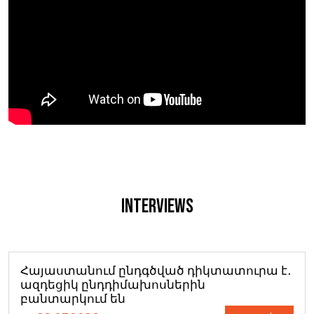
Interviews
Հայաստանում ընդգծված դիկտատուրա է․
ազդեցիկ ընդդիմախոսներին
բանտարկում են