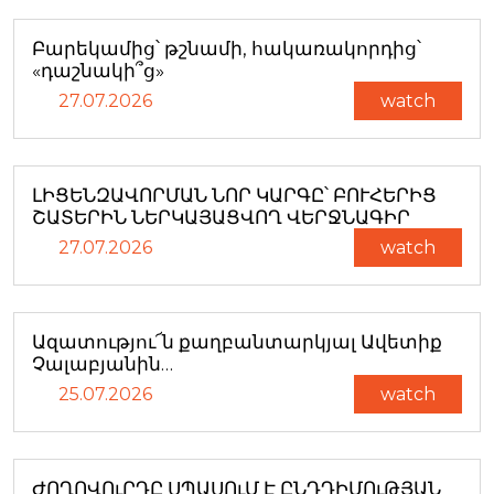
Բարեկամից՝ թշնամի, հակառակորդից՝
«դաշնակի՞ց»
27.07.2026
watch
ԼԻՑԵՆԶԱՎՈՐՄԱՆ ՆՈՐ ԿԱՐԳԸ՝ ԲՈՒՀԵՐԻՑ
ՇԱՏԵՐԻՆ ՆԵՐԿԱՅԱՑՎՈՂ ՎԵՐՋՆԱԳԻՐ
27.07.2026
watch
Ազատությու՜ն քաղբանտարկյալ Ավետիք
Չալաբյանին…
25.07.2026
watch
ԺՈՂՈՎՈւՐԴԸ ՍՊԱՍՈւՄ Է ԸՆԴԴԻՄՈւԹՅԱՆ