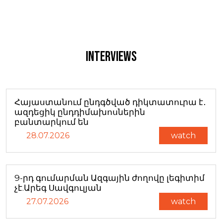
Interviews
Հայաստանում ընդգծված դիկտատուրա է․
ազդեցիկ ընդդիմախոսներին
բանտարկում են
28.07.2026
watch
9-րդ գումարման Ազգային ժողովը լեգիտիմ
չէ.Արեգ Սավգուլյան
27.07.2026
watch