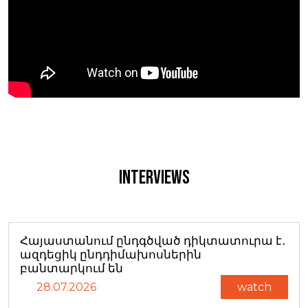
Interviews
Հայաստանում ընդգծված դիկտատուրա է․
ազդեցիկ ընդդիմախոսներին
բանտարկում են
28.07.2026
watch