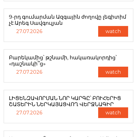
9-րդ գումարման Ազգային ժողովը լեգիտիմ
չէ.Արեգ Սավգուլյան
27.07.2026
watch
Բարեկամից՝ թշնամի, հակառակորդից՝
«դաշնակի՞ց»
27.07.2026
watch
ԼԻՑԵՆԶԱՎՈՐՄԱՆ ՆՈՐ ԿԱՐԳԸ՝ ԲՈՒՀԵՐԻՑ
ՇԱՏԵՐԻՆ ՆԵՐԿԱՅԱՑՎՈՂ ՎԵՐՋՆԱԳԻՐ
27.07.2026
watch