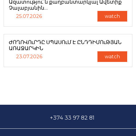
Ազատությու՜ն քաղբանտարկյալ Ավետիք
Չալաբյանին…
25.07.2026
watch
ԺՈՂՈՎՈւՐԴԸ ՍՊԱՍՈւՄ Է ԸՆԴԴԻՄՈւԹՅԱՆ
ԱՌԱՋԱՐԿԻՆ
23.07.2026
watch
+374 33 97 82 81