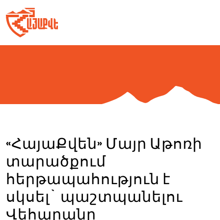
Skip
to
content
«ՀայաՔվեն» Մայր Աթոռի
տարածքում
հերթապահություն է
սկսել` պաշտպանելու
Վեհարանը