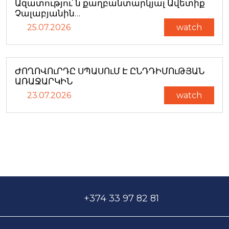
Ազատությու՜ն քաղբանտարկյալ Ավետիք
Չալաբյանին…
25.07.2026
watch
ԺՈՂՈՎՈւՐԴԸ ՍՊԱՍՈւՄ Է ԸՆԴԴԻՄՈւԹՅԱՆ
ԱՌԱՋԱՐԿԻՆ
23.07.2026
watch
+374 33 97 82 81