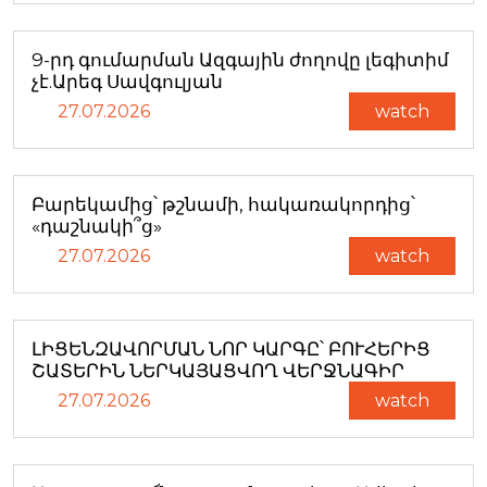
9-րդ գումարման Ազգային ժողովը լեգիտիմ
չէ.Արեգ Սավգուլյան
27.07.2026
watch
Բարեկամից՝ թշնամի, հակառակորդից՝
«դաշնակի՞ց»
27.07.2026
watch
ԼԻՑԵՆԶԱՎՈՐՄԱՆ ՆՈՐ ԿԱՐԳԸ՝ ԲՈՒՀԵՐԻՑ
ՇԱՏԵՐԻՆ ՆԵՐԿԱՅԱՑՎՈՂ ՎԵՐՋՆԱԳԻՐ
27.07.2026
watch