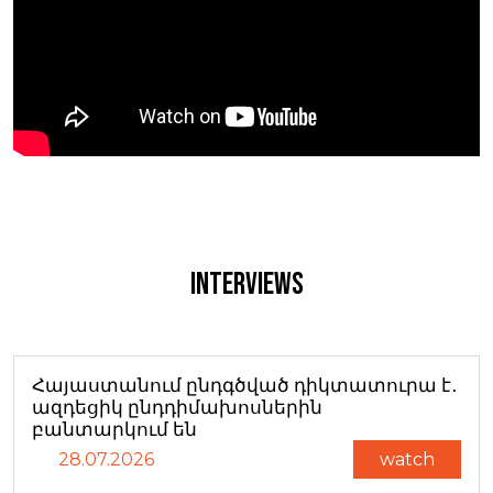
Interviews
Հայաստանում ընդգծված դիկտատուրա է․
ազդեցիկ ընդդիմախոսներին
բանտարկում են
28.07.2026
watch