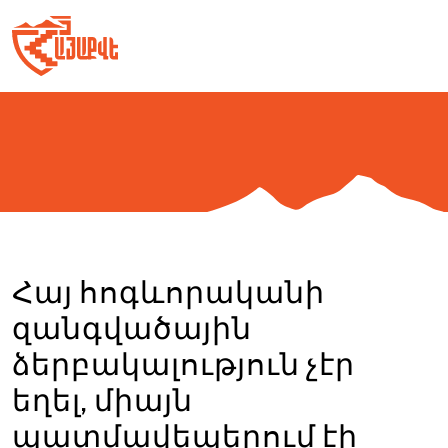
Skip
to
content
Հայ հոգևորականի
զանգվածային
ձերբակալություն չէր
եղել, միայն
պատմավեպերում էի