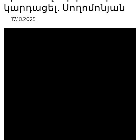
կարդացել․ Սողոմոնյան
17.10.2025