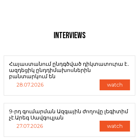
Interviews
Հայաստանում ընդգծված դիկտատուրա է․
ազդեցիկ ընդդիմախոսներին
բանտարկում են
28.07.2026
watch
9-րդ գումարման Ազգային ժողովը լեգիտիմ
չէ.Արեգ Սավգուլյան
27.07.2026
watch