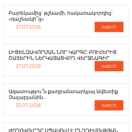
Բարեկամից՝ թշնամի, հակառակորդից՝
«դաշնակի՞ց»
27.07.2026
watch
ԼԻՑԵՆԶԱՎՈՐՄԱՆ ՆՈՐ ԿԱՐԳԸ՝ ԲՈՒՀԵՐԻՑ
ՇԱՏԵՐԻՆ ՆԵՐԿԱՅԱՑՎՈՂ ՎԵՐՋՆԱԳԻՐ
27.07.2026
watch
Ազատությու՜ն քաղբանտարկյալ Ավետիք
Չալաբյանին…
25.07.2026
watch
ԺՈՂՈՎՈւՐԴԸ ՍՊԱՍՈւՄ Է ԸՆԴԴԻՄՈւԹՅԱՆ