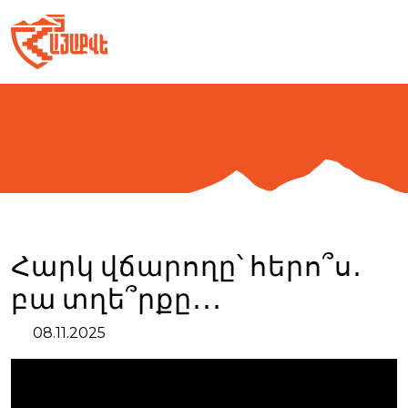
Skip
to
content
Հարկ վճարողը՝ հերո՞ս․
բա տղե՞րքը․․․
08.11.2025