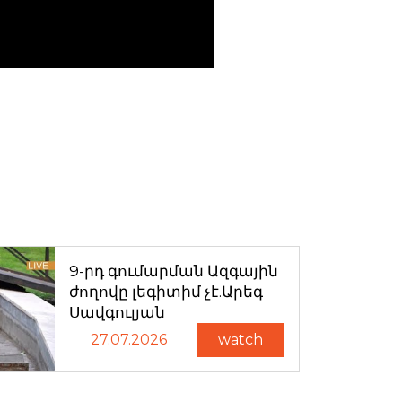
9-րդ գումարման Ազգային
ժողովը լեգիտիմ չէ.Արեգ
Սավգուլյան
27.07.2026
watch