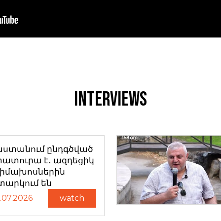
Interviews
աստանում ընդգծված
ատուրա է․ ազդեցիկ
դիմախոսներին
տարկում են
.07.2026
watch