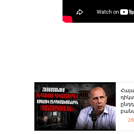
Հայ
դիկտ
ընդ
բան
28