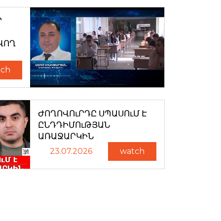
Ր
ՎՈՂ
tch
ԺՈՂՈՎՈւՐԴԸ ՍՊԱՍՈւՄ Է
ԸՆԴԴԻՄՈւԹՅԱՆ
ԱՌԱՋԱՐԿԻՆ
23.07.2026
watch