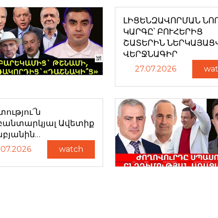
ԼԻՑԵՆԶԱՎՈՐՄԱՆ ՆՈ
ԿԱՐԳԸ՝ ԲՈՒՀԵՐԻՑ
ՇԱՏԵՐԻՆ ՆԵՐԿԱՅԱՑ
ՎԵՐՋՆԱԳԻՐ
27.07.2026
wa
ությու՜ն
բանտարկյալ Ավետիք
աբյանին…
.07.2026
watch