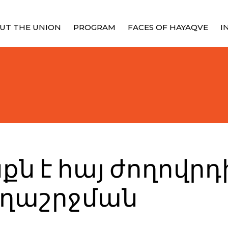
UT THE UNION
PROGRAM
FACES OF HAYAQVE
I
նքն է հայ ժողովրդ
հեղաշրջման