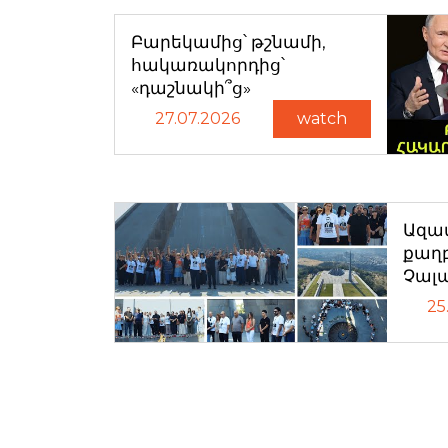
Բարեկամից՝ թշնամի,
հակառակորդից՝
«դաշնակի՞ց»
27.07.2026
watch
Ազատ
քաղ
Չալ
25