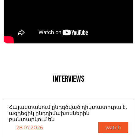
Interviews
Հայաստանում ընդգծված դիկտատուրա է․
ազդեցիկ ընդդիմախոսներին
բանտարկում են
28.07.2026
watch