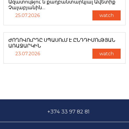
Ազատությու՜ն քաղբանտարկյալ Ավետիք
Չալաբյանին…
25.07.2026
watch
ԺՈՂՈՎՈւՐԴԸ ՍՊԱՍՈւՄ Է ԸՆԴԴԻՄՈւԹՅԱՆ
ԱՌԱՋԱՐԿԻՆ
23.07.2026
watch
+374 33 97 82 81