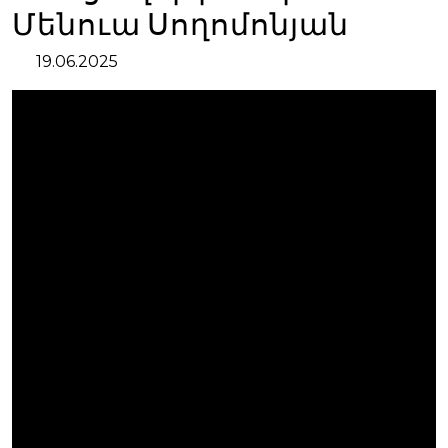
Մենուա Սողոմոնյան
19.06.2025