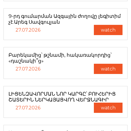
9-րդ գումարման Ազգային ժողովը լեգիտիմ
չէ.Արեգ Սավգուլյան
27.07.2026
watch
Բարեկամից՝ թշնամի, հակառակորդից՝
«դաշնակի՞ց»
27.07.2026
watch
ԼԻՑԵՆԶԱՎՈՐՄԱՆ ՆՈՐ ԿԱՐԳԸ՝ ԲՈՒՀԵՐԻՑ
ՇԱՏԵՐԻՆ ՆԵՐԿԱՅԱՑՎՈՂ ՎԵՐՋՆԱԳԻՐ
27.07.2026
watch