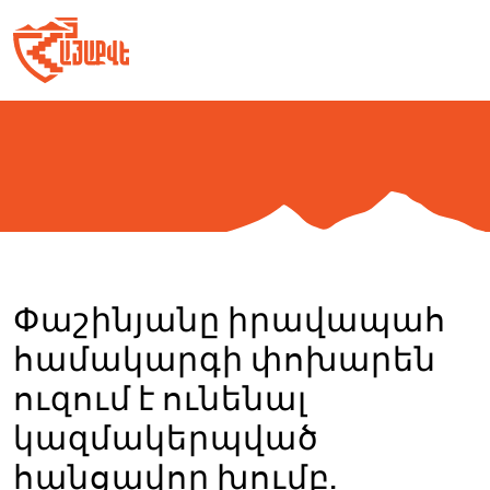
Skip
to
content
Փաշինյանը իրավապահ
համակարգի փոխարեն
ուզում է ունենալ
կազմակերպված
հանցավոր խումբ.