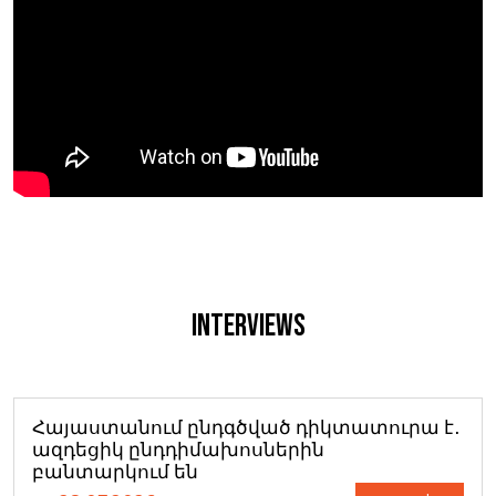
Interviews
Հայաստանում ընդգծված դիկտատուրա է․
ազդեցիկ ընդդիմախոսներին
բանտարկում են