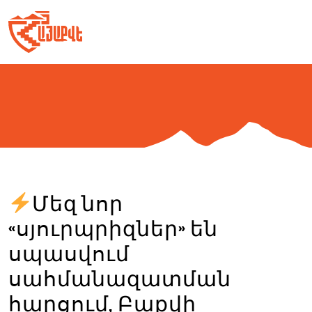
Skip
to
content
Մեզ նոր
«սյուրպրիզներ» են
սպասվում
սահմանազատման
հարցում, Բաքվի