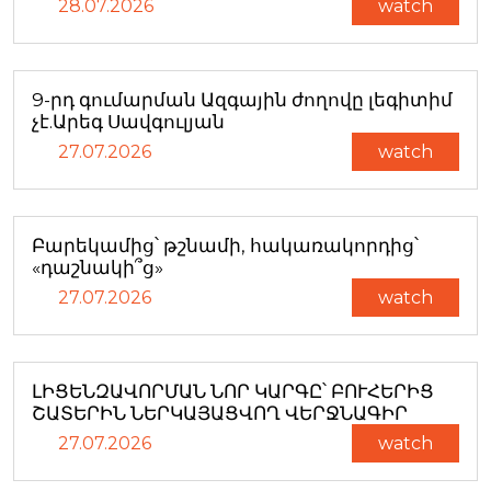
28.07.2026
watch
9-րդ գումարման Ազգային ժողովը լեգիտիմ
չէ.Արեգ Սավգուլյան
27.07.2026
watch
Բարեկամից՝ թշնամի, հակառակորդից՝
«դաշնակի՞ց»
27.07.2026
watch
ԼԻՑԵՆԶԱՎՈՐՄԱՆ ՆՈՐ ԿԱՐԳԸ՝ ԲՈՒՀԵՐԻՑ
ՇԱՏԵՐԻՆ ՆԵՐԿԱՅԱՑՎՈՂ ՎԵՐՋՆԱԳԻՐ
27.07.2026
watch