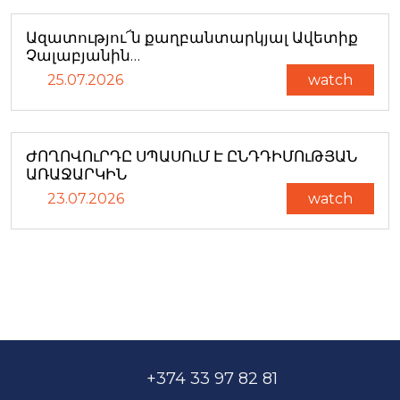
Ազատությու՜ն քաղբանտարկյալ Ավետիք
Չալաբյանին…
25.07.2026
watch
ԺՈՂՈՎՈւՐԴԸ ՍՊԱՍՈւՄ Է ԸՆԴԴԻՄՈւԹՅԱՆ
ԱՌԱՋԱՐԿԻՆ
23.07.2026
watch
+374 33 97 82 81