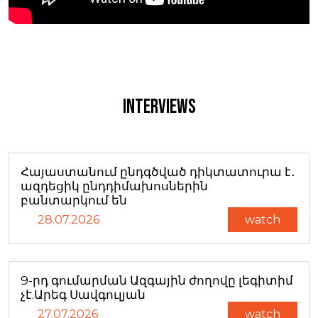
Interviews
Հայաստանում ընդգծված դիկտատուրա է․
ազդեցիկ ընդդիմախոսներին
բանտարկում են
28.07.2026
watch
9-րդ գումարման Ազգային ժողովը լեգիտիմ
չէ.Արեգ Սավգուլյան
27.07.2026
watch