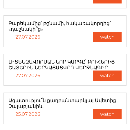
Բարեկամից՝ թշնամի, հակառակորդից՝
«դաշնակի՞ց»
27.07.2026
watch
ԼԻՑԵՆԶԱՎՈՐՄԱՆ ՆՈՐ ԿԱՐԳԸ՝ ԲՈՒՀԵՐԻՑ
ՇԱՏԵՐԻՆ ՆԵՐԿԱՅԱՑՎՈՂ ՎԵՐՋՆԱԳԻՐ
27.07.2026
watch
Ազատությու՜ն քաղբանտարկյալ Ավետիք
Չալաբյանին…
25.07.2026
watch