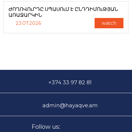
ԺՈՂՈՎՈւՐԴԸ ՍՊԱՍՈւՄ Է ԸՆԴԴԻՄՈւԹՅԱՆ
ԱՌԱՋԱՐԿԻՆ
23.07.2026
watch
+374 33 97 82 81
admin@hayaqve.am
Follow us: