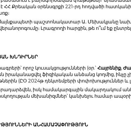
 բաժանում է բարեգործական փաթեթներ՝ միաժաման
է ՀՀ Քրեական օրենսգրքի 221-րդ հոդվածի հատկան
առք։
ամայնքապետի պաշտոնակատար Ա․ Մեխակյանը նախ
րանորոգումը։ Լրագրողի հարցին, թե ո՞ւմ եք ընտր
ՅԱՆ ԽՆԴԻՐՆԵՐ
րերի՝ որոշ կուսակցությունների (օր.՝
Հայրենիք
,
Ժա
 իրականացվել ֆիզիկական անձանց կողմից, ինչը չի 
ներին (ԸՕ 2024թ դեկտեմբերի փոփոխություններ և լ
 վերադարձվեն, իսկ համակարգային մակարդակում ա
հսկողության մեխանիզմներ՝ կանխելու համար ապօր
ՈՒԹՅՈՒՆՆԵՐԻ ԱՆՀԱՄԱՉԱՓՈՒԹՅՈՒՆ