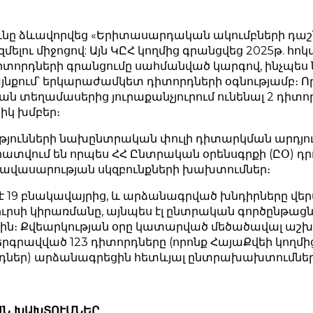
նը ձևավորվեց «Երիտասարդական ակումբների դաշնո
ելու միջոցով: Այն ԿԸՀ կողմից գրանցվեց 2025թ. հոկ
իտորդների գրանցումը սահմանված կարգով, ինչպե
ւմ՝ երկարաժամկետ դիտորդների օգնությամբ։ Որոշվ
ան տեղամասերից յուրաքանչյուրում ունենալ 2 դիտո
իկ խմբեր։
ունների նախընտրական փուլի դիտարկման արդյուն
ատվում են որպես ՀՀ Ընտրական օրենսգրքի (ԸՕ) դր
հավասարության սկզբունքների խախտումներ։
9 բնակավայրից, և արձանագրված խնդիրները վերա
ուրսի կիրառմանը, այնպես էլ ընտրական գործընթա
րին։ Քվեարկության օրը կատարված մեծածավալ աշխ
երգրավված 123 դիտորդները (որոնք ՀայաՔվեի կող
դներ) արձանագրեցին հետևյալ ընտրախախտումներ
ԱՆ ԽԱԽՏՈՒՄՆԵՐ