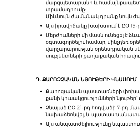
մարզպետարանի և համայնքապետարա
տրամադրումը։
Միևնույն ժամանակ դրանք նույն ժ
Այս իրավիճակը խախտում է ԸՕ 19-
Մերժումների մի մասն ունեցել է ձ
օգտագործելու համար, մինչդեռ օրե
վարչարարության օրենսդրական սկ
սուբյեկտների քաղաքական իրավու
Դ. ՔԱՐՈԶՉԱԿԱՆ ՆՅՈՒԹԵՐԻ ՎՆԱՍՈՒՄ
Քարոզչական պաստառների փոխադա
քանի կուսակցությունների նյութ
Չնայած ԸՕ 21-րդ հոդվածի 7-րդ մա
նախաձեռնվել, և պատասխանատվութ
Այս անպատժելիությունը նպաստու