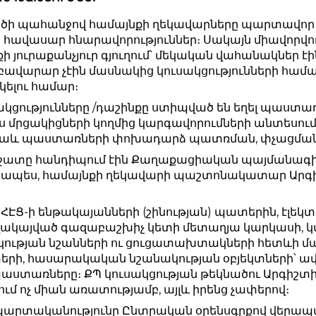
վածի պահանջով համայնքի ղեկավարները պարտավոր
հավասար հնարավորություններ։ Սակայն միավորվ
ի յուրաքանչյուր գյուղում՝ մեկական վահանակներ է
բավարար չէին մասնակից կուսակցությունների համար
ելու համար։
սակցությունները /դաշինքը ստիպված են եղել պաս
պես մրցակիցների կողմից կարգավորումների անտեսում
ն նաև պաստառների փոխադարձ պատռման, փչացման
շատը հանդիպում էին Քաղաքացիական պայմանագիր
որապես, համայնքի ղեկավարի պաշտոնակատար Արգ
ՀԷՑ-ի ենթակայանների (շինության) պատերին, էլեկ
եղակայված գազաբաշխիչ կետի մետաղյա կարկասի,
թյան նշանների ու ցուցատախտակների հետևի մասեր
րի, հասարակական նշանակության օբյեկտների՝ ա
 պաստառները։ ՔՊ կուսակցության թեկնածու Արգի
ւմ ոչ միան առատությամբ, այլև իրենց չափերով։
արտականությունը Ընտրական օրենսգրքով վերապա