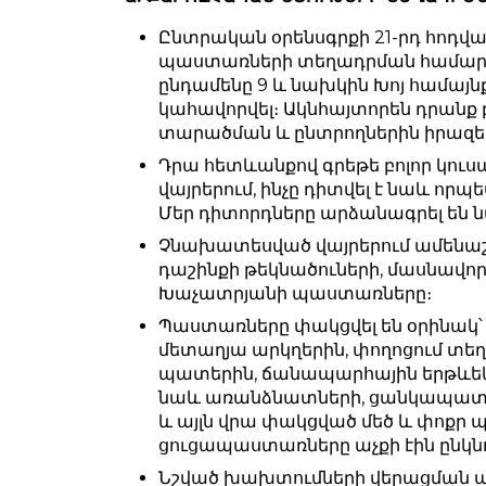
Ընտրական օրենսգրքի 21-րդ հոդ
պաստառների տեղադրման համար 
ընդամենը 9 և նախկին Խոյ համայնք
կահավորվել։ Ակնհայտորեն դրանք 
տարածման և ընտրողներին իրազեկ
Դրա հետևանքով գրեթե բոլոր կու
վայրերում, ինչը դիտվել է նաև որ
Մեր դիտորդները արձանագրել ե
Չնախատեսված վայրերում ամենա
դաշինքի թեկնածուների, մասնավ
Խաչատրյանի պաստառները։
Պաստառները փակցվել են օրինակ՝ 
մետաղյա արկղերին, փողոցում տ
պատերին, ճանապարհային երթևեկու
նաև առանձնատների, ցանկապատե
և այլն վրա փակցված մեծ և փոքր
ցուցապաստառները աչքի էին ընկնո
Նշված խախտումների վերացման պ