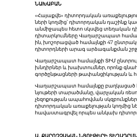
ՆԱԽԱԲԱՆ
«Հայաքվե» դիտորդական առաքելությու
ների կողմից՝ դիտորդական դաշինք կազմ
անմիջապես հետո սկսվեց տեղական դ
դիտարկումները Վաղարշապատ համայնքո
ին, խոշորացված համայնքի 47 ընտրակ
դիտորդների արագ արձագանքման շրջ
Վաղարշապատ համայնքի ՏԻՄ ընտրությ
խնդիրներ և խախտումներ, որոնք գնահ
գործընթացների թափանցիկության և 
Վաղարշապատ համայնքը բաղկացած է 1
նյութերի տարածմանը, վարչական ռես
չեզոքության ապահովման սկզբունքնե
դիտորդական առաքելության կողմից ն
հավաստագրվել որպես անկախ դիտոր
Ա. ՔԱՐՈԶՉԱԿԱՆ ՆՅՈՒԹԵՐԻ ՏԵՂԱԴՐՄ