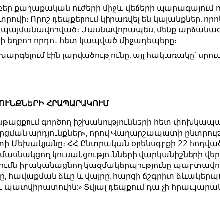
րբեր քաղաքական ուժերի միջև վեճերի պարագայում
տրովի։ Որոշ դեպքերում կիրառվել են կալանքներ, ո
այմանավորված։ Մասնավորապես, մենք արձանագր
սի եղբոր որդու հետ կապված միջադեպերը։
խարգելում էին լարվածությունը, այլ հակառակը՝ սրո
ՅՈՒՆՔՆԵՐԻ ՀՐԱՊԱՐԱԿՈՒՄ
թացքում գործող իշխանությունների հետ փոխկապակց
րցման արդյունքներ», որով Վաղարշապատի ընտրու
ի Մեխակյանը։ ՀՀ Ընտրական օրենսգրքի 22 հոդվածի
ն մասնակցող կուսակցությունների վարկանիշների վե
ումն իրականացնող կազմակերպությունը պարտավոր 
ը, հավաքման ձևը և վայրը, հարցի ճշգրիտ ձևակերպ
ատվիրատուին:» Տվյալ դեպքում դա չի հրապարակվ