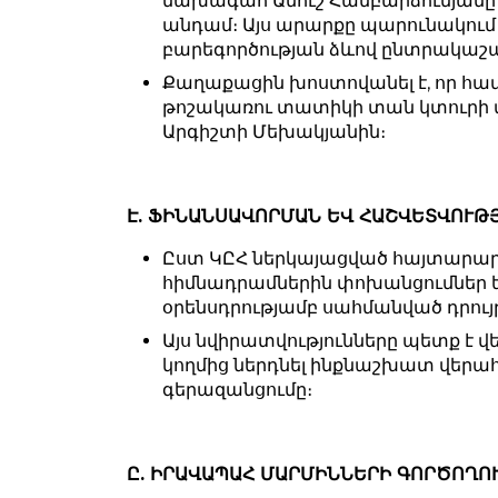
նախագահ Անուշ Համբարձումյանը
անդամ։ Այս արարքը պարունակում 
բարեգործության ձևով ընտրակաշ
Քաղաքացին խոստովանել է, որ հ
թոշակառու տատիկի տան կտուրի վե
Արգիշտի Մեխակյանին։
Է. ՖԻՆԱՆՍԱՎՈՐՄԱՆ ԵՎ ՀԱՇՎԵՏՎՈՒԹ
Ըստ ԿԸՀ ներկայացված հայտարարագ
հիմնադրամներին փոխանցումներ են
օրենսդրությամբ սահմանված դրույթ
Այս նվիրատվությունները պետք է
կողմից ներդնել ինքնաշխատ վերա
գերազանցումը։
Ը. ԻՐԱՎԱՊԱՀ ՄԱՐՄԻՆՆԵՐԻ ԳՈՐԾՈՂ