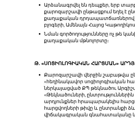
Արձանագրվել են դեպքեր, երբ տա
քարոզարշավի ընթացքում եղել է ըն
քաղաքական դրդապատճառներով պ
բլոգերի, Ամենայն Հայոց Կաթողիկո
Նման գործողությունները ոչ թե կան
քաղաքական մթնոլորտը։
Թ. «ՍՈՑԻՈԼՈԳԻԱԿԱՆ ՀԱՐՑՄԱՆ» ԱՐԴ
Քարոզարշավի վերջին շաբաթվա ըն
«հեղինակավոր սոցիոլոգիական հա
ներկայացված ՔՊ թեկնածու Արգիշտ
«Թեկնածուների, ընտրությունների
արդյունքներ հրապարակելիս հարց
հարցվողների թիվը և ընտրանքի ձև
վիճակագրական գնահատականը և պ