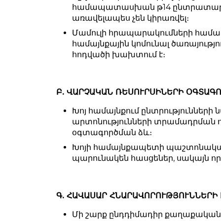
համապատասխան թ14 ընտրատարածք
առավելապես չեն կիրառվել։
Մամուլի հրապարակումների համաձ
համայնքային կոմունալ ծառայությ
հոդվածի խախտում է։
Բ. ՎԱՐՉԱԿԱՆ ՌԵՍՈՒՐՍԻՆԵՐԻ ՕԳՏԱԳ
Խոյ համայնքում ընտրություններ
արտոնությունների տրամադրման որ
օգտագործման ձև։
Խոյի համայնքապետի պաշտոնակատա
պարունակեն հասցեներ, սակայն որո
Գ. ՀԱՎԱՍԱՐ ՀՆԱՐԱՎՈՐՈՒԹՅՈՒՆՆԵՐԻ
Մի շարք ընդդիմադիր քաղաքական