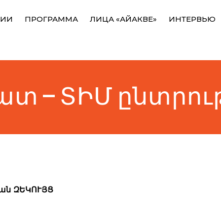
НИИ
ПРОГРАММА
ЛИЦА «АЙАКВЕ»
ИНТЕРВЬЮ
 — ՏԻՄ ընտրութ
յան
ԶԵԿՈՒՅՑ