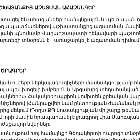
ԱՇԽԱՏԱՆՔԻՑ ԱԶԱՏՄԱՆ ԱՀԱԶԱՆԳԵՐ
ստացել են ահազանգեր համայնքային և պետական ո
րդապատճառներով աշխատանքից ազատման մասին
րյանի պնդմամբ Վաղարշապատի ղեկավարի պաշտո
րտեզի տնօրենն է,
առաջարկել է ազատման դիմում գ
 ԾՐԱԳՐԵՐ
ան ուժերի ներկայացուցիչների մասնակցությամբ 
ալապես խոցելի խմբերին և Արցախից տեղահանված ա
կներով։ Հակակոռուպցիոն կոմիտեն քրեական վարո
նիշներով (Հանրաքվեի կամ ընտրության ժամանակ բ
երից մեկում (Դողս) ՔՊ կուսակցության մի շարք թեկ
մ, որի մասին հրապարակել է լրագրող Լիա Սարգսյ
րժեքավոր նվերներ:
սանյութում Խոյ համայնքի Գեղակերտի դպրոցի տնօ