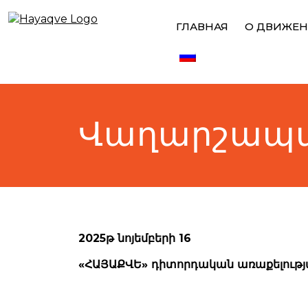
Skip
to
ГЛАВНАЯ
О ДВИЖЕ
content
Վաղարշապատ
2025թ նոյեմբերի 16
«ՀԱՅԱՔՎԵ» դիտորդական առաքելութ