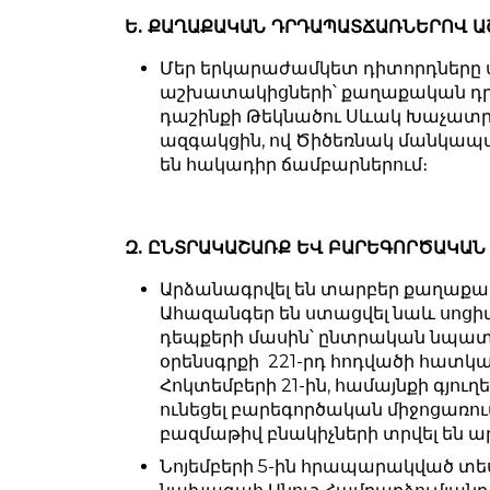
Ե. ՔԱՂԱՔԱԿԱՆ ԴՐԴԱՊԱՏՃԱՌՆԵՐՈՎ 
Մեր երկարաժամկետ դիտորդները 
աշխատակիցների՝ քաղաքական դ
դաշինքի Թեկնածու Սևակ Խաչատ
ազգակցին, ով Ծիծեռնակ մանկապա
են հակադիր ճամբարներում։
Զ. ԸՆՏՐԱԿԱՇԱՌՔ ԵՎ ԲԱՐԵԳՈՐԾԱԿԱՆ
Արձանագրվել են տարբեր քաղաքակ
Ահազանգեր են ստացվել նաև սոցի
դեպքերի մասին՝ ընտրական նպատա
օրենսգրքի
221-րդ հոդվածի հատկա
Հոկտեմբերի 21-ին, համայնքի գյուղ
ունեցել բարեգործական միջոցառու
բազմաթիվ բնակիչների տրվել են ա
Նոյեմբերի 5-ին հրապարակված տե