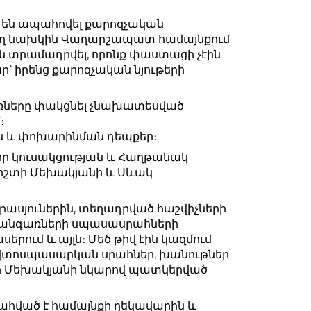
 են ապահովել քարոզչական
ող նախկին Վաղարշապատ համայնքում
ին տրամադրվել, որոնք փաստացի չէին
՝ իրենց քարոզչական նյութերի
տառները փակցնել չնախատեսված
։
 և փոխարինման դեպքեր։
 կուսակցության և Հաղթանակ
իշտի Մեխակյանի և Սևակ
տրասյուներին, տեղադրված հաշվիչների
 կանգառների սպասասրահների
ում և այլն։ Մեծ թիվ էին կազմում
վտոսպասարկան սրահներ, խանութներ
շտի Մեխակյանի նկարով պատկերված
հված է համայնքի ղեկավարին և