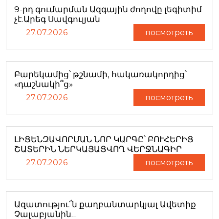
9-րդ գումարման Ազգային ժողովը լեգիտիմ
չէ.Արեգ Սավգուլյան
27.07.2026
посмотреть
Բարեկամից՝ թշնամի, հակառակորդից՝
«դաշնակի՞ց»
27.07.2026
посмотреть
ԼԻՑԵՆԶԱՎՈՐՄԱՆ ՆՈՐ ԿԱՐԳԸ՝ ԲՈՒՀԵՐԻՑ
ՇԱՏԵՐԻՆ ՆԵՐԿԱՅԱՑՎՈՂ ՎԵՐՋՆԱԳԻՐ
27.07.2026
посмотреть
Ազատությու՜ն քաղբանտարկյալ Ավետիք
Չալաբյանին…