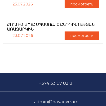
25.07.2026
посмотреть
ԺՈՂՈՎՈւՐԴԸ ՍՊԱՍՈւՄ Է ԸՆԴԴԻՄՈւԹՅԱՆ
ԱՌԱՋԱՐԿԻՆ
23.07.2026
посмотреть
+374 33 97 82 81
admin@hayaqve.am