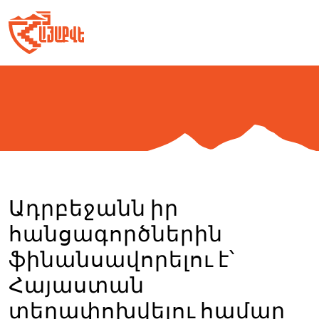
Skip
to
content
Ադրբեջանն իր
հանցագործներին
ֆինանսավորելու է՝
Հայաստան
տեղափոխվելու համար