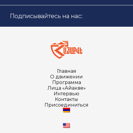
Подписывайтесь на нас:
Главная
О движении
Программа
Лица «Айакве»
Интервью
Контакты
Присоединиться