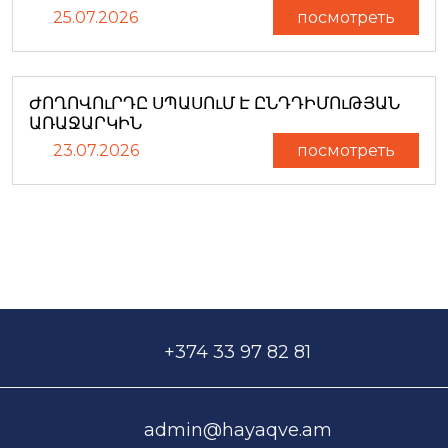
25.07.2026
посмотреть
ԺՈՂՈՎՈւՐԴԸ ՍՊԱՍՈւՄ Է ԸՆԴԴԻՄՈւԹՅԱՆ
ԱՌԱՋԱՐԿԻՆ
23.07.2026
посмотреть
+374 33 97 82 81
admin@hayaqve.am