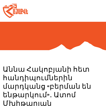
Skip
to
content
Աննա Հակոբյանի հետ
հանդիպումներին
մարդկանց «բերման են
ենթարկում»․ Ատոմ
Մխիթարյան