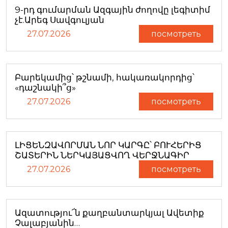
9-րդ գումարման Ազգային ժողովը լեգիտիմ
չէ.Արեգ Սավգուլյան
27.07.2026
посмотреть
Բարեկամից՝ թշնամի, հակառակորդից՝
«դաշնակի՞ց»
27.07.2026
посмотреть
ԼԻՑԵՆԶԱՎՈՐՄԱՆ ՆՈՐ ԿԱՐԳԸ՝ ԲՈՒՀԵՐԻՑ
ՇԱՏԵՐԻՆ ՆԵՐԿԱՅԱՑՎՈՂ ՎԵՐՋՆԱԳԻՐ
27.07.2026
посмотреть
Ազատությու՜ն քաղբանտարկյալ Ավետիք
Չալաբյանին…