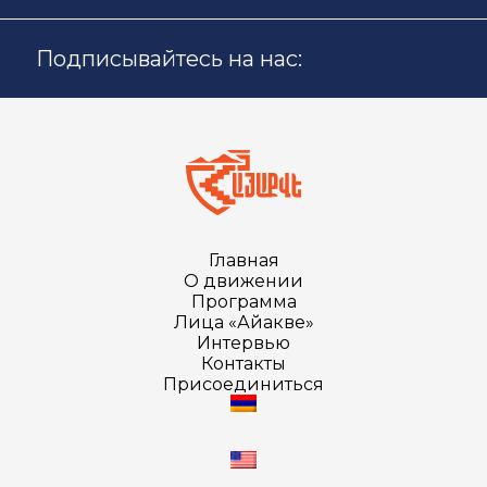
Подписывайтесь на нас:
Главная
О движении
Программа
Лица «Айакве»
Интервью
Контакты
Присоединиться