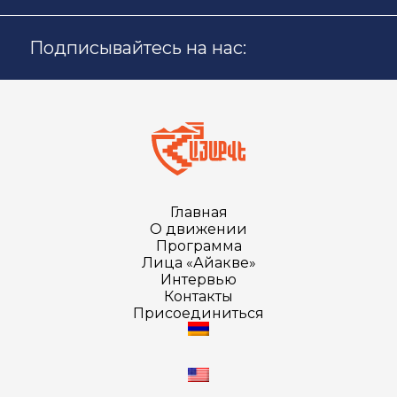
Подписывайтесь на нас:
Главная
О движении
Программа
Лица «Айакве»
Интервью
Контакты
Присоединиться