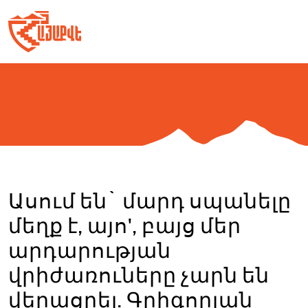
Skip
to
content
Ասում են` մարդ սպանելը
մեղք է, այո', բայց մեր
արդարության
վրիժառուները չարն են
վերացրել. Գրիգորյան