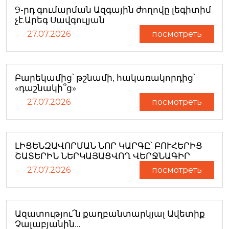
9-րդ գումարման Ազգային ժողովը լեգիտիմ
չէ.Արեգ Սավգուլյան
27.07.2026
посмотреть
Բարեկամից՝ թշնամի, հակառակորդից՝
«դաշնակի՞ց»
27.07.2026
посмотреть
ԼԻՑԵՆԶԱՎՈՐՄԱՆ ՆՈՐ ԿԱՐԳԸ՝ ԲՈՒՀԵՐԻՑ
ՇԱՏԵՐԻՆ ՆԵՐԿԱՅԱՑՎՈՂ ՎԵՐՋՆԱԳԻՐ
27.07.2026
посмотреть
Ազատությու՜ն քաղբանտարկյալ Ավետիք
Չալաբյանին…