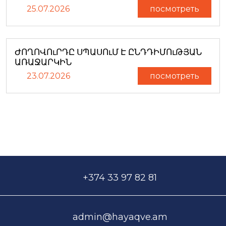
25.07.2026
посмотреть
ԺՈՂՈՎՈւՐԴԸ ՍՊԱՍՈւՄ Է ԸՆԴԴԻՄՈւԹՅԱՆ
ԱՌԱՋԱՐԿԻՆ
23.07.2026
посмотреть
+374 33 97 82 81
admin@hayaqve.am