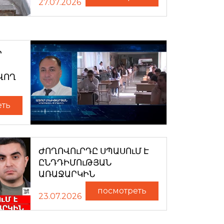
27.07.2026
Ր
ՎՈՂ
еть
ԺՈՂՈՎՈւՐԴԸ ՍՊԱՍՈւՄ Է
ԸՆԴԴԻՄՈւԹՅԱՆ
ԱՌԱՋԱՐԿԻՆ
посмотреть
23.07.2026