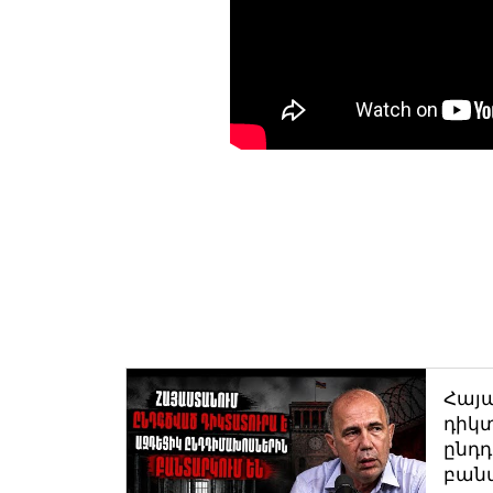
Հայ
դիկտ
ընդ
բան