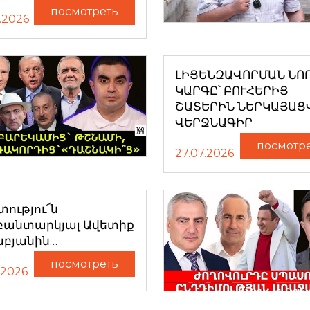
посмотреть
.2026
ԼԻՑԵՆԶԱՎՈՐՄԱՆ ՆՈ
ԿԱՐԳԸ՝ ԲՈՒՀԵՐԻՑ
ՇԱՏԵՐԻՆ ՆԵՐԿԱՅԱՑ
ՎԵՐՋՆԱԳԻՐ
посмотр
27.07.2026
ությու՜ն
բանտարկյալ Ավետիք
աբյանին…
посмотреть
.2026