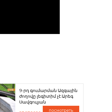
9-րդ գումարման Ազգային
ժողովը լեգիտիմ չէ.Արեգ
Սավգուլյան
посмотреть