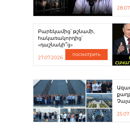
28.07
Բարեկամից՝ թշնամի,
հակառակորդից՝
«դաշնակի՞ց»
посмотреть
27.07.2026
Ազատ
քաղ
Չալ
25.07