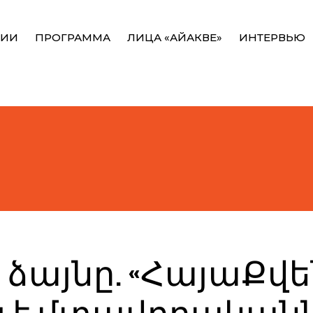
НИИ
ПРОГРАММА
ЛИЦА «АЙАКВЕ»
ИНТЕРВЬЮ
ձայնը. «ՀայաՔվե