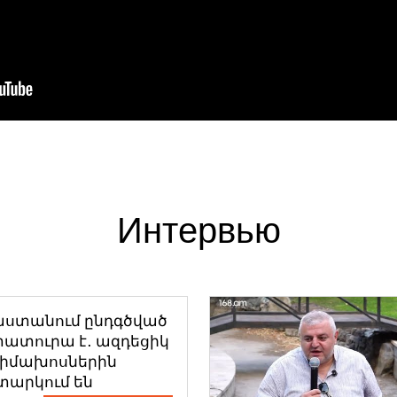
Интервью
աստանում ընդգծված
ատուրա է․ ազդեցիկ
դիմախոսներին
տարկում են