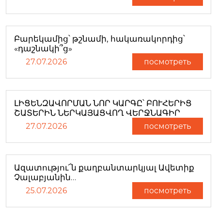
Բարեկամից՝ թշնամի, հակառակորդից՝
«դաշնակի՞ց»
27.07.2026
посмотреть
ԼԻՑԵՆԶԱՎՈՐՄԱՆ ՆՈՐ ԿԱՐԳԸ՝ ԲՈՒՀԵՐԻՑ
ՇԱՏԵՐԻՆ ՆԵՐԿԱՅԱՑՎՈՂ ՎԵՐՋՆԱԳԻՐ
27.07.2026
посмотреть
Ազատությու՜ն քաղբանտարկյալ Ավետիք
Չալաբյանին…
25.07.2026
посмотреть