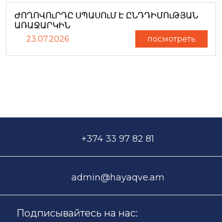
ԺՈՂՈՎՈւՐԴԸ ՍՊԱՍՈւՄ Է ԸՆԴԴԻՄՈւԹՅԱՆ
ԱՌԱՋԱՐԿԻՆ
23.07.2026
посмотреть
+374 33 97 82 81
admin@hayaqve.am
Подписывайтесь на нас: