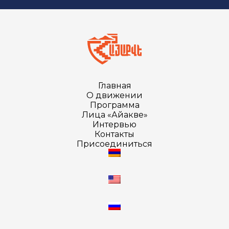
Главная
О движении
Программа
Лица «Айакве»
Интервью
Контакты
Присоединиться