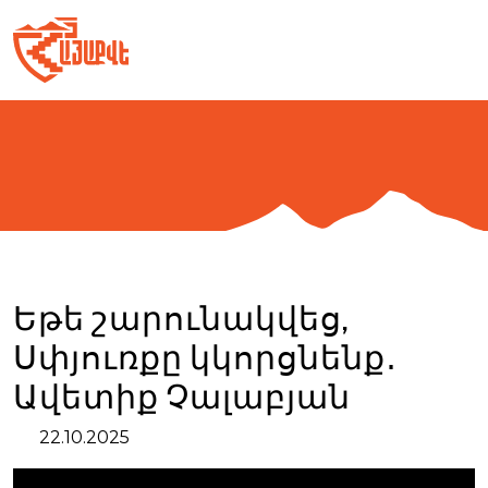
Skip
to
content
Եթե շարունակվեց,
Սփյուռքը կկորցնենք․
Ավետիք Չալաբյան
22.10.2025