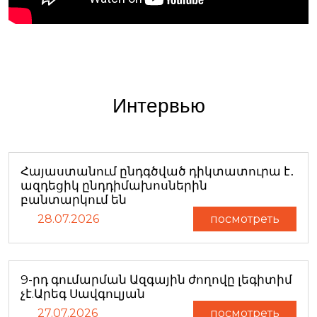
Интервью
Հայաստանում ընդգծված դիկտատուրա է․
ազդեցիկ ընդդիմախոսներին
բանտարկում են
28.07.2026
посмотреть
9-րդ գումարման Ազգային ժողովը լեգիտիմ
չէ.Արեգ Սավգուլյան
27.07.2026
посмотреть