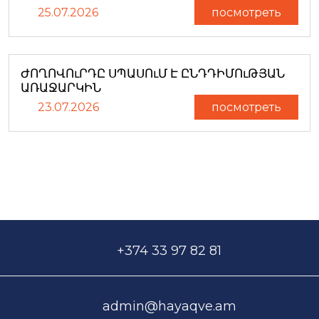
25.07.2026
посмотреть
ԺՈՂՈՎՈւՐԴԸ ՍՊԱՍՈւՄ Է ԸՆԴԴԻՄՈւԹՅԱՆ
ԱՌԱՋԱՐԿԻՆ
23.07.2026
посмотреть
+374 33 97 82 81
admin@hayaqve.am