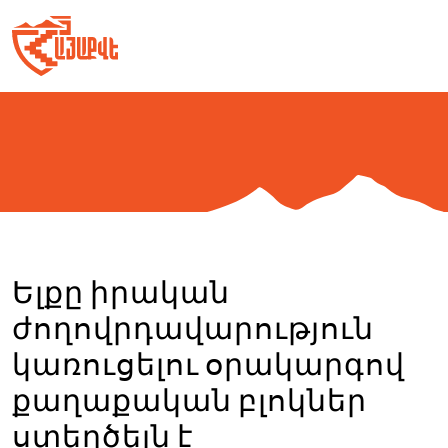
Skip
to
content
Ելքը իրական
ժողովրդավարություն
կառուցելու օրակարգով
քաղաքական բլոկներ
ստեղծելն է