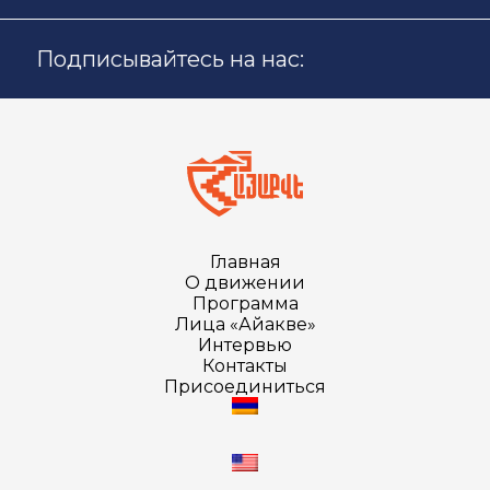
Подписывайтесь на нас:
Главная
О движении
Программа
Лица «Айакве»
Интервью
Контакты
Присоединиться