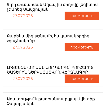
9-րդ գումարման Ազգային ժողովը լեգիտիմ
չէ.Արեգ Սավգուլյան
27.07.2026
посмотреть
Բարեկամից՝ թշնամի, հակառակորդից՝
«դաշնակի՞ց»
27.07.2026
посмотреть
ԼԻՑԵՆԶԱՎՈՐՄԱՆ ՆՈՐ ԿԱՐԳԸ՝ ԲՈՒՀԵՐԻՑ
ՇԱՏԵՐԻՆ ՆԵՐԿԱՅԱՑՎՈՂ ՎԵՐՋՆԱԳԻՐ
27.07.2026
посмотреть
Ազատությու՜ն քաղբանտարկյալ Ավետիք
Չալաբյանին…