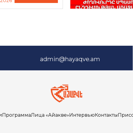
.2026
admin@hayaqve.am
и
Программа
Лица «Айакве»
Интервью
Контакты
Прис