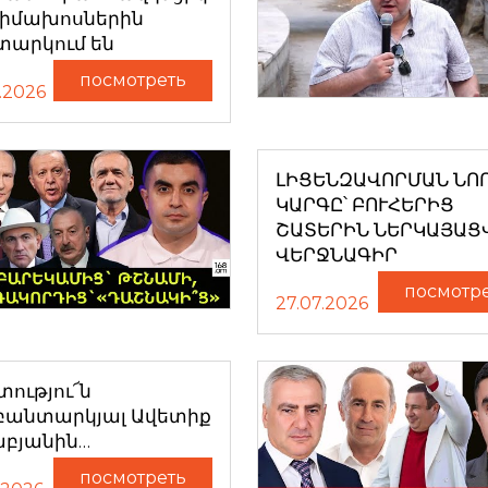
դիմախոսներին
տարկում են
посмотреть
.2026
ԼԻՑԵՆԶԱՎՈՐՄԱՆ ՆՈ
ԿԱՐԳԸ՝ ԲՈՒՀԵՐԻՑ
ՇԱՏԵՐԻՆ ՆԵՐԿԱՅԱՑ
ՎԵՐՋՆԱԳԻՐ
посмотр
27.07.2026
ությու՜ն
բանտարկյալ Ավետիք
աբյանին…
посмотреть