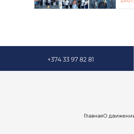
25.07
+374 33 97 82 81
Главная
О движени