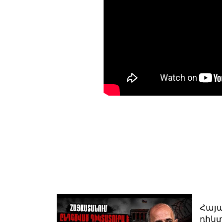
Հայ
դիկտ