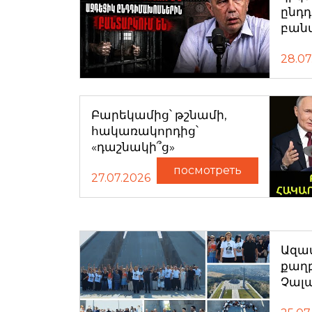
ընդ
բան
28.07
Բարեկամից՝ թշնամի,
հակառակորդից՝
«դաշնակի՞ց»
посмотреть
27.07.2026
Ազատ
քաղ
Չալ