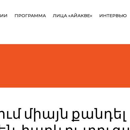
НИИ
ПРОГРАММА
ЛИЦА «АЙАКВЕ»
ИНТЕРВЬЮ
ում միայն քանդել 