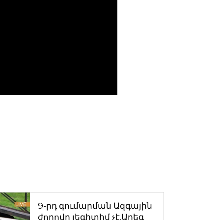
9-րդ գումարման Ազգային
ժողովը լեգիտիմ չէ.Արեգ