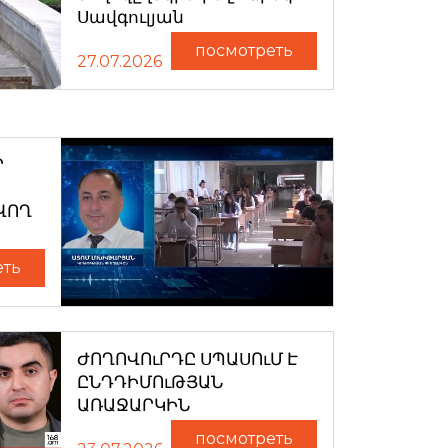
Սավգուլյան
посмотреть
27.07.2026
Ր
ՎՈՂ
еть
ԺՈՂՈՎՈւՐԴԸ ՍՊԱՍՈւՄ Է
ԸՆԴԴԻՄՈւԹՅԱՆ
ԱՌԱՋԱՐԿԻՆ
посмотреть