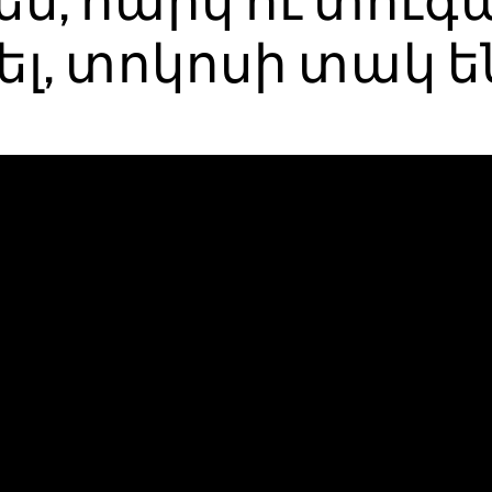
են, հարկ ու տուգ
լ, տոկոսի տակ ե