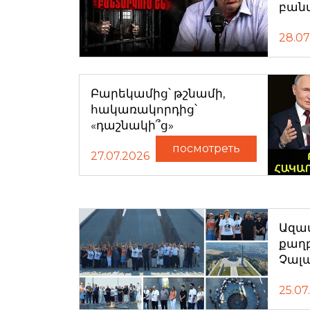
բան
28.07
Բարեկամից՝ թշնամի,
հակառակորդից՝
«դաշնակի՞ց»
посмотреть
27.07.2026
Ազատ
քաղ
Չալ
25.07