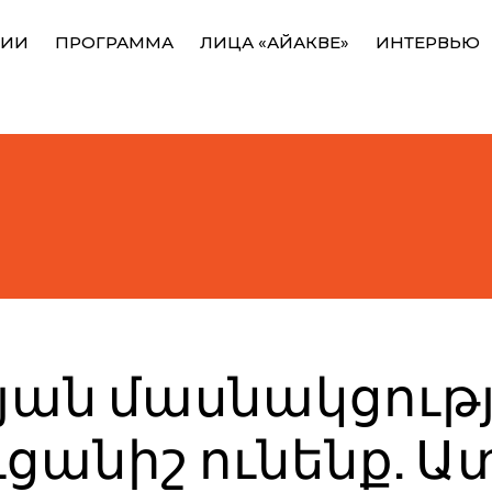
НИИ
ПРОГРАММА
ЛИЦА «АЙАКВЕ»
ИНТЕРВЬЮ
յան մասնակցութ
ւցանիշ ունենք. Ա