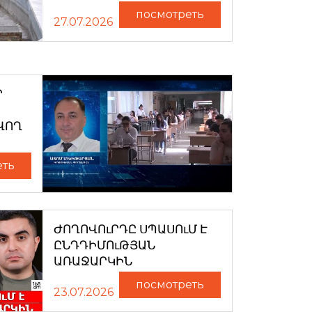
посмотреть
27.07.2026
Ր
ՎՈՂ
еть
ԺՈՂՈՎՈւՐԴԸ ՍՊԱՍՈւՄ Է
ԸՆԴԴԻՄՈւԹՅԱՆ
ԱՌԱՋԱՐԿԻՆ
посмотреть
23.07.2026