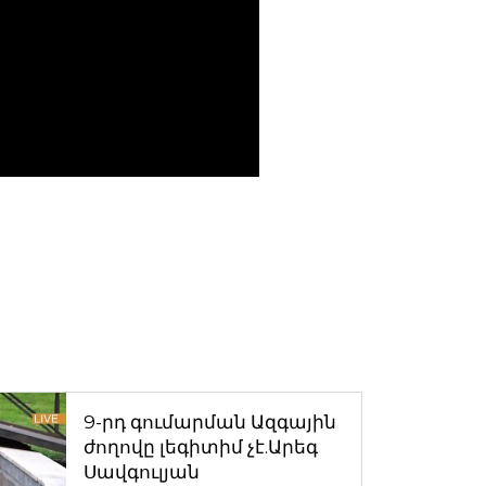
9-րդ գումարման Ազգային
ժողովը լեգիտիմ չէ.Արեգ
Սավգուլյան