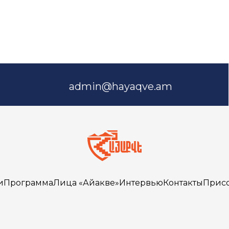
admin@hayaqve.am
и
Программа
Лица «Айакве»
Интервью
Контакты
Прис