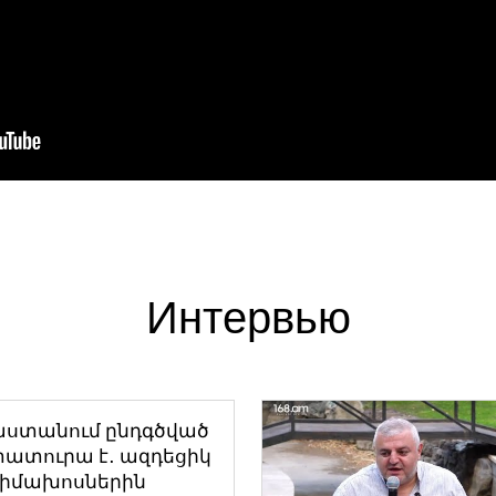
Интервью
աստանում ընդգծված
ատուրա է․ ազդեցիկ
դիմախոսներին