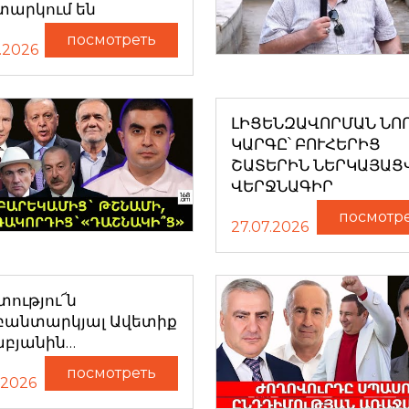
տարկում են
посмотреть
.2026
ԼԻՑԵՆԶԱՎՈՐՄԱՆ ՆՈ
ԿԱՐԳԸ՝ ԲՈՒՀԵՐԻՑ
ՇԱՏԵՐԻՆ ՆԵՐԿԱՅԱՑ
ՎԵՐՋՆԱԳԻՐ
посмотр
27.07.2026
ությու՜ն
բանտարկյալ Ավետիք
աբյանին…
посмотреть
.2026