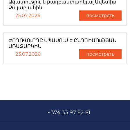
Ազատությու՜ն քաղբանտարկյալ Ավետիք
Չալաբյանին…
25.07.2026
посмотреть
ԺՈՂՈՎՈւՐԴԸ ՍՊԱՍՈւՄ Է ԸՆԴԴԻՄՈւԹՅԱՆ
ԱՌԱՋԱՐԿԻՆ
23.07.2026
посмотреть
+374 33 97 82 81