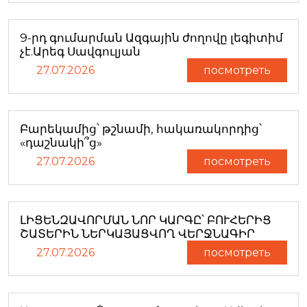
9-րդ գումարման Ազգային ժողովը լեգիտիմ
չէ.Արեգ Սավգուլյան
27.07.2026
посмотреть
Բարեկամից՝ թշնամի, հակառակորդից՝
«դաշնակի՞ց»
27.07.2026
посмотреть
ԼԻՑԵՆԶԱՎՈՐՄԱՆ ՆՈՐ ԿԱՐԳԸ՝ ԲՈՒՀԵՐԻՑ
ՇԱՏԵՐԻՆ ՆԵՐԿԱՅԱՑՎՈՂ ՎԵՐՋՆԱԳԻՐ
27.07.2026
посмотреть