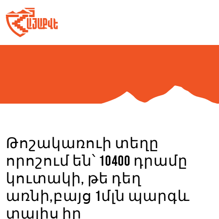
Skip
to
content
Թոշակառուի տեղը
որոշում են՝ 10400 դրամը
կուտակի, թե դեղ
առնի,բայց 1մլն պարգև
տալիս իր