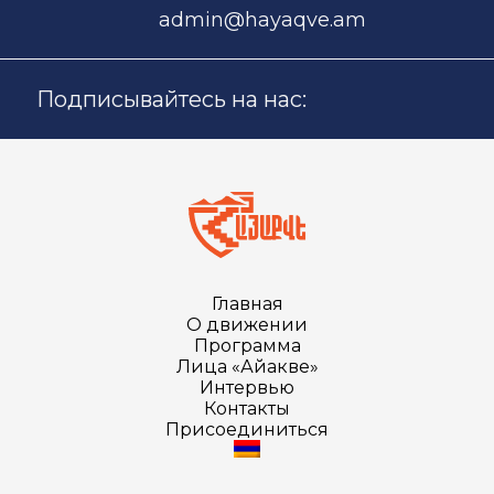
admin@hayaqve.am
Подписывайтесь на нас:
Главная
О движении
Программа
Лица «Айакве»
Интервью
Контакты
Присоединиться