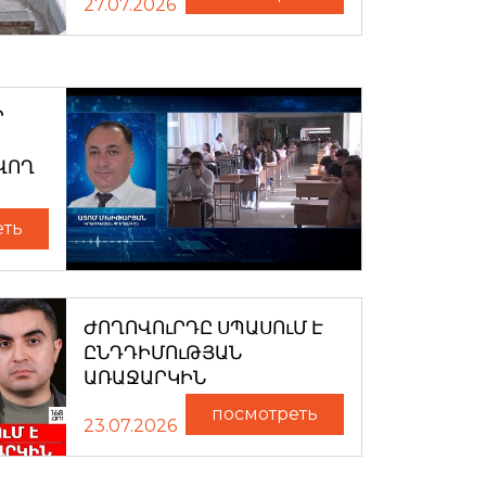
27.07.2026
Ր
ՎՈՂ
еть
ԺՈՂՈՎՈւՐԴԸ ՍՊԱՍՈւՄ Է
ԸՆԴԴԻՄՈւԹՅԱՆ
ԱՌԱՋԱՐԿԻՆ
посмотреть
23.07.2026