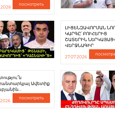
посмотреть
.2026
ԼԻՑԵՆԶԱՎՈՐՄԱՆ ՆՈ
ԿԱՐԳԸ՝ ԲՈՒՀԵՐԻՑ
ՇԱՏԵՐԻՆ ՆԵՐԿԱՅԱՑ
ՎԵՐՋՆԱԳԻՐ
посмотр
27.07.2026
ությու՜ն
բանտարկյալ Ավետիք
աբյանին…
посмотреть
.2026