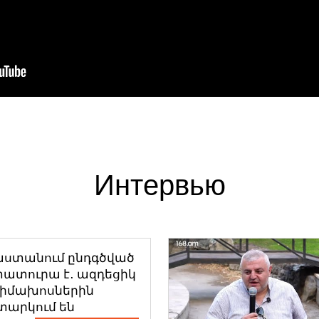
Интервью
աստանում ընդգծված
ատուրա է․ ազդեցիկ
դիմախոսներին
տարկում են