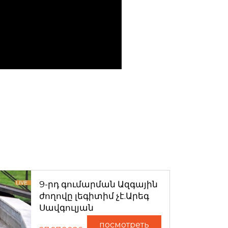
9-րդ գումարման Ազգային
ժողովը լեգիտիմ չէ.Արեգ
Սավգուլյան
посмотреть