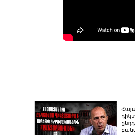
Հայ
դիկտ
ընդ
բան