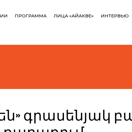
НИИ
ПРОГРАММА
ЛИЦА «АЙАКВЕ»
ИНТЕРВЬЮ
են» գրասենյակ բ