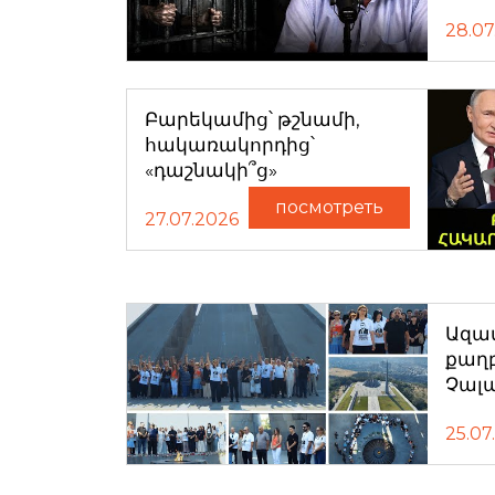
28.07
Բարեկամից՝ թշնամի,
հակառակորդից՝
«դաշնակի՞ց»
посмотреть
27.07.2026
Ազատ
քաղ
Չալ
25.07