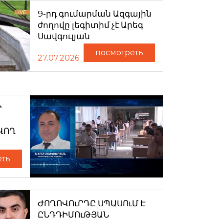
9-րդ գումարման Ազգային
ժողովը լեգիտիմ չէ.Արեգ
Սավգուլյան
посмотреть
27.07.2026
Ր
ՎՈՂ
еть
ԺՈՂՈՎՈւՐԴԸ ՍՊԱՍՈւՄ Է
ԸՆԴԴԻՄՈւԹՅԱՆ