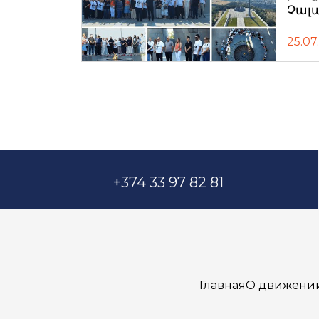
Չալ
25.07
+374 33 97 82 81
Главная
О движени