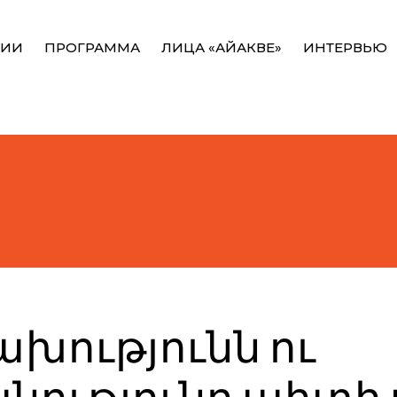
НИИ
ПРОГРАММА
ЛИЦА «АЙАКВЕ»
ИНТЕРВЬЮ
խությունն ու