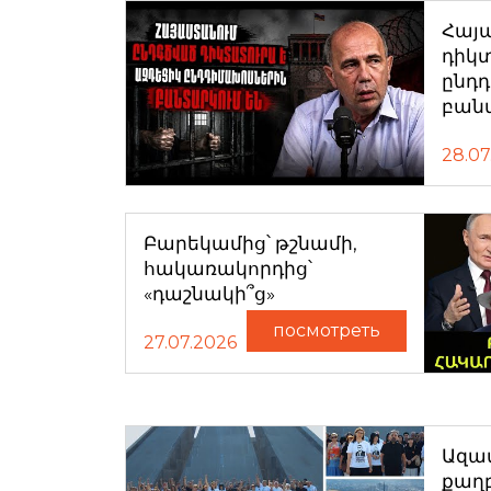
Հայ
դիկտ
ընդ
բան
28.07
Բարեկամից՝ թշնամի,
հակառակորդից՝
«դաշնակի՞ց»
посмотреть
27.07.2026
Ազատ
քաղ