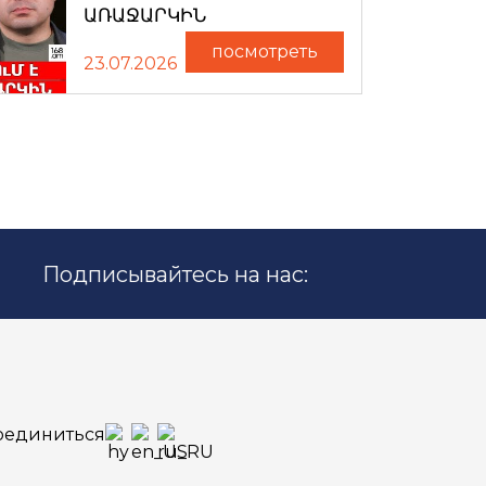
ԱՌԱՋԱՐԿԻՆ
посмотреть
23.07.2026
Подписывайтесь на нас:
оединиться