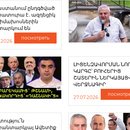
աստանում ընդգծված
ատուրա է․ ազդեցիկ
դիմախոսներին
տարկում են
посмотреть
.2026
ԼԻՑԵՆԶԱՎՈՐՄԱՆ ՆՈ
ԿԱՐԳԸ՝ ԲՈՒՀԵՐԻՑ
ՇԱՏԵՐԻՆ ՆԵՐԿԱՅԱՑ
ՎԵՐՋՆԱԳԻՐ
посмотр
27.07.2026
ությու՜ն
բանտարկյալ Ավետիք