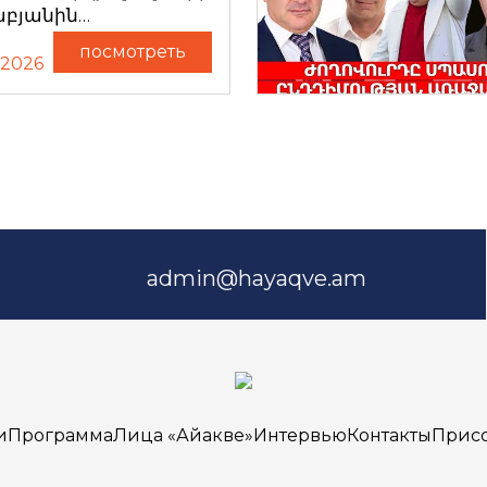
աբյանին…
посмотреть
.2026
admin@hayaqve.am
и
Программа
Лица «Айакве»
Интервью
Контакты
Прис