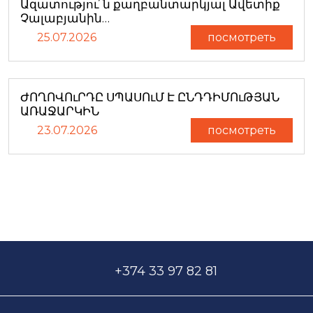
Ազատությու՜ն քաղբանտարկյալ Ավետիք
Չալաբյանին…
25.07.2026
посмотреть
ԺՈՂՈՎՈւՐԴԸ ՍՊԱՍՈւՄ Է ԸՆԴԴԻՄՈւԹՅԱՆ
ԱՌԱՋԱՐԿԻՆ
23.07.2026
посмотреть
+374 33 97 82 81