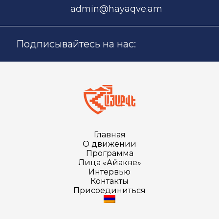
admin@hayaqve.am
Подписывайтесь на нас:
Главная
О движении
Программа
Лица «Айакве»
Интервью
Контакты
Присоединиться