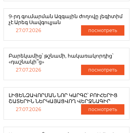
9-րդ գումարման Ազգային ժողովը լեգիտիմ
չէ.Արեգ Սավգուլյան
27.07.2026
посмотреть
Բարեկամից՝ թշնամի, հակառակորդից՝
«դաշնակի՞ց»
27.07.2026
посмотреть
ԼԻՑԵՆԶԱՎՈՐՄԱՆ ՆՈՐ ԿԱՐԳԸ՝ ԲՈՒՀԵՐԻՑ
ՇԱՏԵՐԻՆ ՆԵՐԿԱՅԱՑՎՈՂ ՎԵՐՋՆԱԳԻՐ
27.07.2026
посмотреть