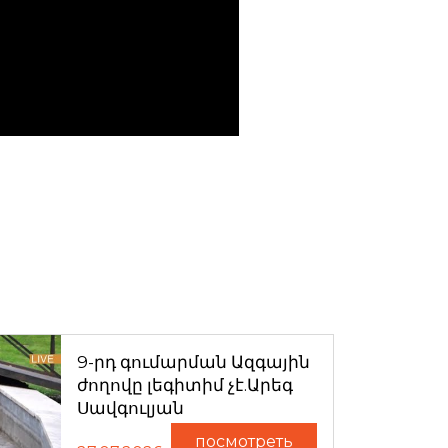
9-րդ գումարման Ազգային
ժողովը լեգիտիմ չէ.Արեգ
Սավգուլյան
посмотреть