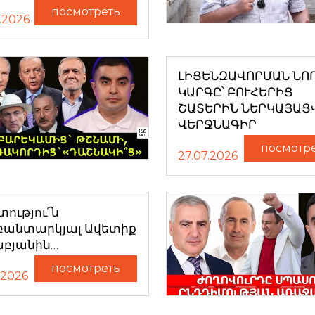
посмотреть
.2026
ԼԻՑԵՆԶԱՎՈՐՄԱՆ ՆՈ
ԿԱՐԳԸ՝ ԲՈՒՀԵՐԻՑ
ՇԱՏԵՐԻՆ ՆԵՐԿԱՅԱՑ
ՎԵՐՋՆԱԳԻՐ
посмотр
27.07.2026
ությու՜ն
բանտարկյալ Ավետիք
աբյանին…
посмотреть
.2026