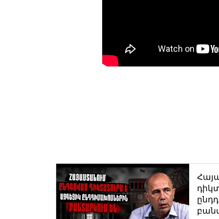
Հայ
դիկտ
ընդ
բան