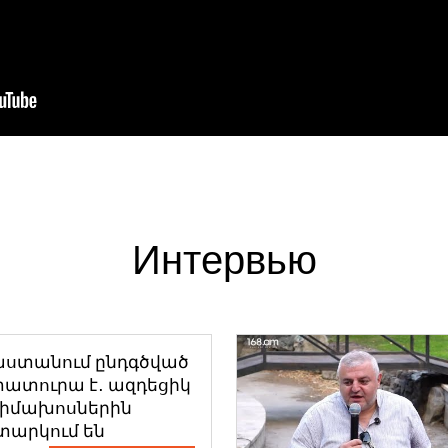
Интервью
աստանում ընդգծված
ատուրա է․ ազդեցիկ
դիմախոսներին
տարկում են