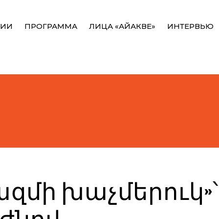
НИИ
ПРОГРАММА
ЛИЦА «АЙАКВЕ»
ИНТЕРВЬЮ
զմի խաչմերուկ»՝