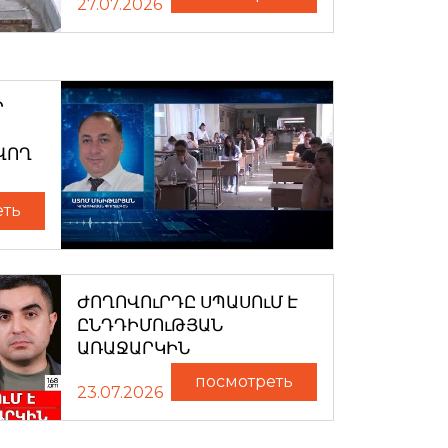
27.07.2026
Ր
ՎՈՂ
еть
ԺՈՂՈՎՈւՐԴԸ ՍՊԱՍՈւՄ Է
ԸՆԴԴԻՄՈւԹՅԱՆ
ԱՌԱՋԱՐԿԻՆ
посмотреть
23.07.2026