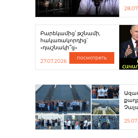
28.07
Բարեկամից՝ թշնամի,
հակառակորդից՝
«դաշնակի՞ց»
посмотреть
27.07.2026
Ազատ
քաղ
Չալ
25.07