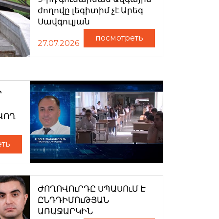
ժողովը լեգիտիմ չէ.Արեգ
Սավգուլյան
посмотреть
27.07.2026
Ր
ՎՈՂ
еть
ԺՈՂՈՎՈւՐԴԸ ՍՊԱՍՈւՄ Է
ԸՆԴԴԻՄՈւԹՅԱՆ
ԱՌԱՋԱՐԿԻՆ