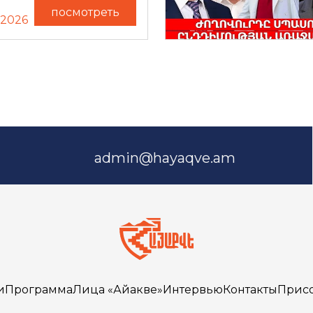
посмотреть
.2026
admin@hayaqve.am
и
Программа
Лица «Айакве»
Интервью
Контакты
Прис