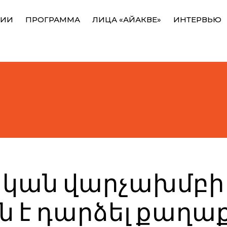
НИИ
ПРОГРАММА
ЛИЦА «АЙАКВЕ»
ИНТЕРВЬЮ
կան վարչախմբի
ն է դարձել քաղ