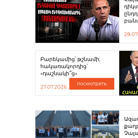
դիկտ
ընդ
բան
28.07
Բարեկամից՝ թշնամի,
հակառակորդից՝
«դաշնակի՞ց»
посмотреть
27.07.2026
Ազատ
քաղ
Չալ