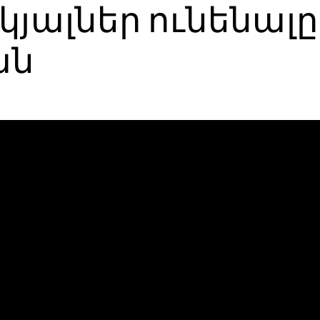
ալներ ունենալը.
ան