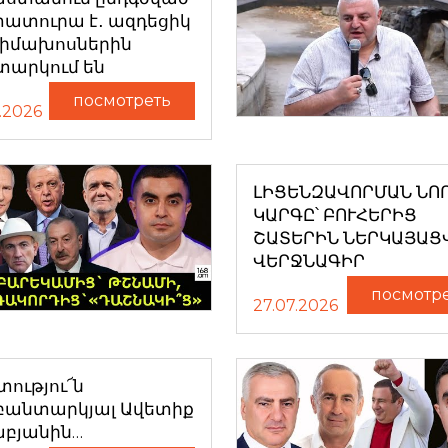
ատուրա է․ ազդեցիկ
դիմախոսներին
տարկում են
посмотреть
.2026
ԼԻՑԵՆԶԱՎՈՐՄԱՆ ՆՈ
ԿԱՐԳԸ՝ ԲՈՒՀԵՐԻՑ
ՇԱՏԵՐԻՆ ՆԵՐԿԱՅԱՑ
ՎԵՐՋՆԱԳԻՐ
посмотр
27.07.2026
ությու՜ն
բանտարկյալ Ավետիք
աբյանին…