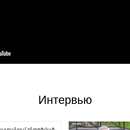
Интервью
աստանում ընդգծված