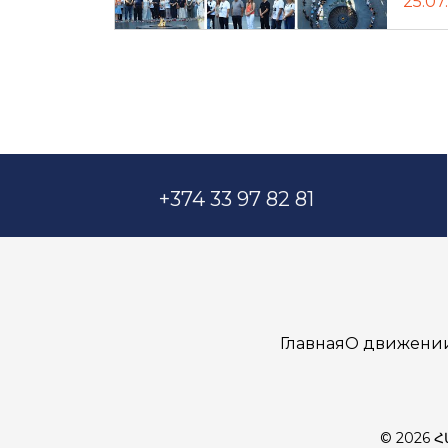
25.07
+374 33 97 82 81
Главная
О движени
© 2026 