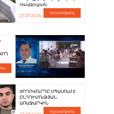
Սավգուլյան
посмотреть
27.07.2026
Ր
ՎՈՂ
еть
ԺՈՂՈՎՈւՐԴԸ ՍՊԱՍՈւՄ Է
ԸՆԴԴԻՄՈւԹՅԱՆ
ԱՌԱՋԱՐԿԻՆ
посмотреть