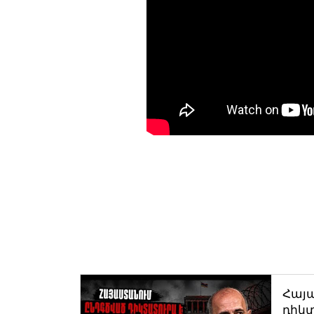
Հայ
դիկտ