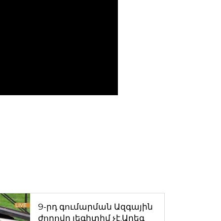
9-րդ գումարման Ազգային
ժողովը լեգիտիմ չէ.Արեգ