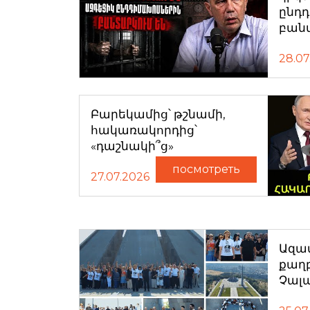
ընդ
բան
28.07
Բարեկամից՝ թշնամի,
հակառակորդից՝
«դաշնակի՞ց»
посмотреть
27.07.2026
Ազատ
քաղ
Չալ