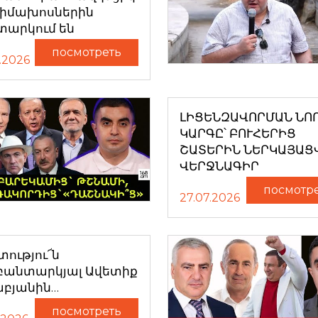
դիմախոսներին
տարկում են
посмотреть
.2026
ԼԻՑԵՆԶԱՎՈՐՄԱՆ ՆՈ
ԿԱՐԳԸ՝ ԲՈՒՀԵՐԻՑ
ՇԱՏԵՐԻՆ ՆԵՐԿԱՅԱՑ
ՎԵՐՋՆԱԳԻՐ
посмотр
27.07.2026
ությու՜ն
բանտարկյալ Ավետիք
աբյանին…
посмотреть