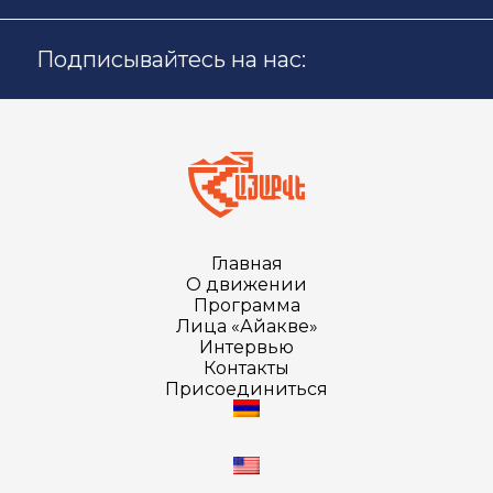
Подписывайтесь на нас:
Главная
О движении
Программа
Лица «Айакве»
Интервью
Контакты
Присоединиться