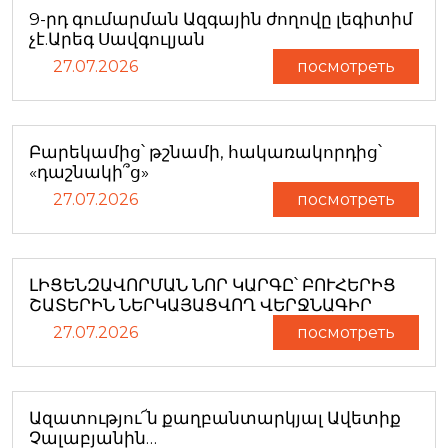
9-րդ գումարման Ազգային ժողովը լեգիտիմ
չէ.Արեգ Սավգուլյան
27.07.2026
посмотреть
Բարեկամից՝ թշնամի, հակառակորդից՝
«դաշնակի՞ց»
27.07.2026
посмотреть
ԼԻՑԵՆԶԱՎՈՐՄԱՆ ՆՈՐ ԿԱՐԳԸ՝ ԲՈՒՀԵՐԻՑ
ՇԱՏԵՐԻՆ ՆԵՐԿԱՅԱՑՎՈՂ ՎԵՐՋՆԱԳԻՐ
27.07.2026
посмотреть
Ազատությու՜ն քաղբանտարկյալ Ավետիք
Չալաբյանին…