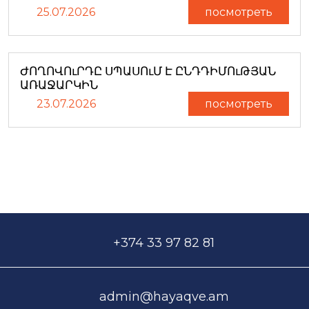
25.07.2026
посмотреть
ԺՈՂՈՎՈւՐԴԸ ՍՊԱՍՈւՄ Է ԸՆԴԴԻՄՈւԹՅԱՆ
ԱՌԱՋԱՐԿԻՆ
23.07.2026
посмотреть
+374 33 97 82 81
admin@hayaqve.am