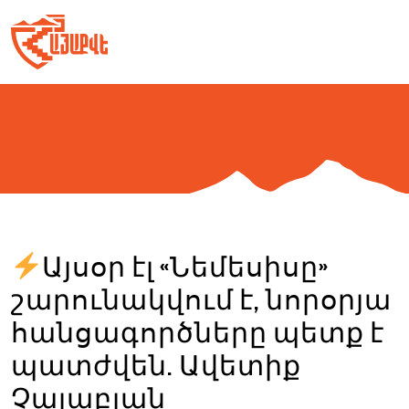
Skip
to
content
Այսօր էլ «Նեմեսիսը»
շարունակվում է, նորօրյա
հանցագործները պետք է
պատժվեն. Ավետիք
Չալաբյան