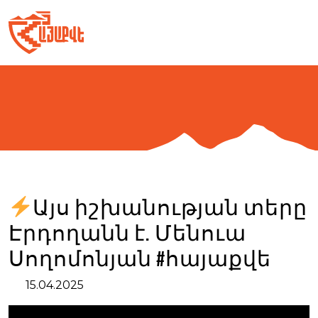
Skip
to
content
Այս իշխանության տերը
Էրդողանն է. Մենուա
Սողոմոնյան #հայաքվե
15.04.2025