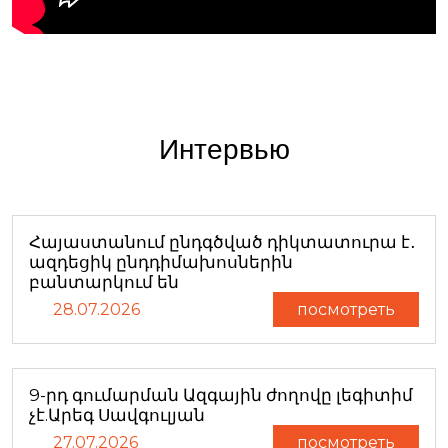
Интервью
Հայաստանում ընդգծված դիկտատուրա է․
ազդեցիկ ընդդիմախոսներին
բանտարկում են
28.07.2026
посмотреть
9-րդ գումարման Ազգային ժողովը լեգիտիմ
չէ.Արեգ Սավգուլյան
27.07.2026
посмотреть