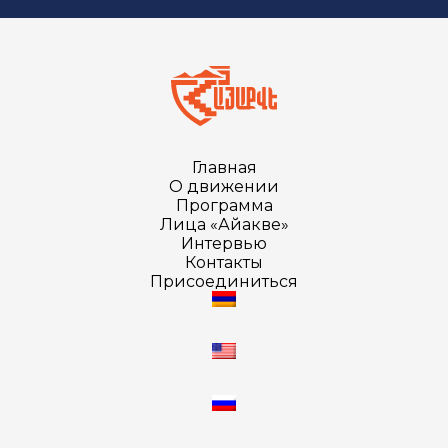
Главная
О движении
Программа
Лица «Айакве»
Интервью
Контакты
Присоединиться