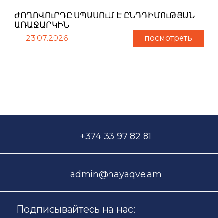
ԺՈՂՈՎՈւՐԴԸ ՍՊԱՍՈւՄ Է ԸՆԴԴԻՄՈւԹՅԱՆ
ԱՌԱՋԱՐԿԻՆ
23.07.2026
посмотреть
+374 33 97 82 81
admin@hayaqve.am
Подписывайтесь на нас: