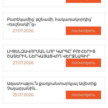
Բարեկամից՝ թշնամի, հակառակորդից՝
«դաշնակի՞ց»
27.07.2026
посмотреть
ԼԻՑԵՆԶԱՎՈՐՄԱՆ ՆՈՐ ԿԱՐԳԸ՝ ԲՈՒՀԵՐԻՑ
ՇԱՏԵՐԻՆ ՆԵՐԿԱՅԱՑՎՈՂ ՎԵՐՋՆԱԳԻՐ
27.07.2026
посмотреть
Ազատությու՜ն քաղբանտարկյալ Ավետիք
Չալաբյանին…
25.07.2026
посмотреть