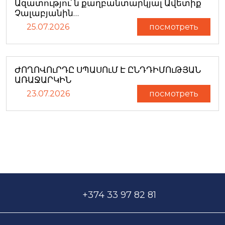
Ազատությու՜ն քաղբանտարկյալ Ավետիք
Չալաբյանին…
25.07.2026
посмотреть
ԺՈՂՈՎՈւՐԴԸ ՍՊԱՍՈւՄ Է ԸՆԴԴԻՄՈւԹՅԱՆ
ԱՌԱՋԱՐԿԻՆ
23.07.2026
посмотреть
+374 33 97 82 81