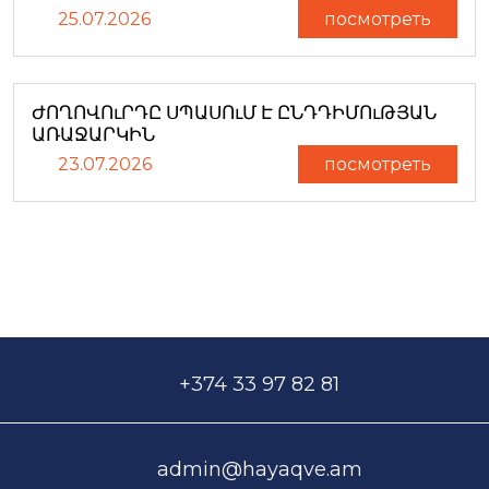
25.07.2026
посмотреть
ԺՈՂՈՎՈւՐԴԸ ՍՊԱՍՈւՄ Է ԸՆԴԴԻՄՈւԹՅԱՆ
ԱՌԱՋԱՐԿԻՆ
23.07.2026
посмотреть
+374 33 97 82 81
admin@hayaqve.am