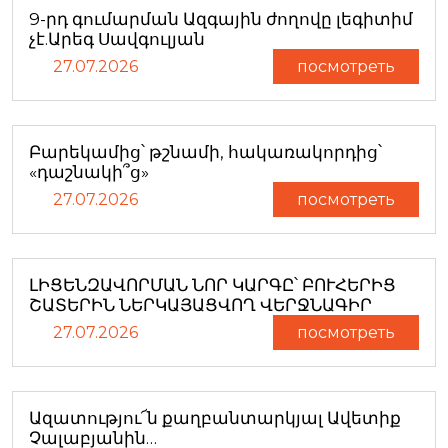
9-րդ գումարման Ազգային ժողովը լեգիտիմ
չէ.Արեգ Սավգուլյան
27.07.2026
посмотреть
Բարեկամից՝ թշնամի, հակառակորդից՝
«դաշնակի՞ց»
27.07.2026
посмотреть
ԼԻՑԵՆԶԱՎՈՐՄԱՆ ՆՈՐ ԿԱՐԳԸ՝ ԲՈՒՀԵՐԻՑ
ՇԱՏԵՐԻՆ ՆԵՐԿԱՅԱՑՎՈՂ ՎԵՐՋՆԱԳԻՐ
27.07.2026
посмотреть
Ազատությու՜ն քաղբանտարկյալ Ավետիք
Չալաբյանին…