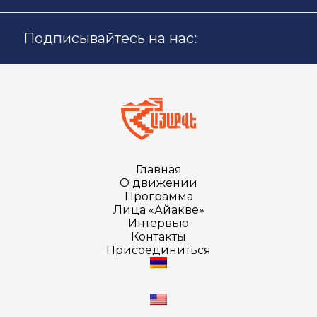
Подписывайтесь на нас:
Главная
О движении
Программа
Лица «Айакве»
Интервью
Контакты
Присоединиться