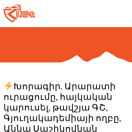
Skip
to
content
Խորագիր. Արարատի
ուրացումը, հայկական
կարուսել, թավշյա ԳՇ,
Գյուղակադեմիայի ողբը,
Աննա Սաշիկովնան