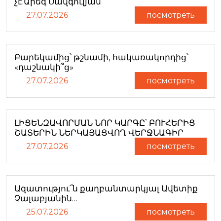
չէ.Արեգ Սավգուլյան
27.07.2026
посмотреть
Բարեկամից՝ թշնամի, հակառակորդից՝
«դաշնակի՞ց»
27.07.2026
посмотреть
ԼԻՑԵՆԶԱՎՈՐՄԱՆ ՆՈՐ ԿԱՐԳԸ՝ ԲՈՒՀԵՐԻՑ
ՇԱՏԵՐԻՆ ՆԵՐԿԱՅԱՑՎՈՂ ՎԵՐՋՆԱԳԻՐ
27.07.2026
посмотреть
Ազատությու՜ն քաղբանտարկյալ Ավետիք
Չալաբյանին…
25.07.2026
посмотреть