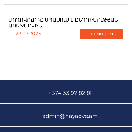
ԺՈՂՈՎՈւՐԴԸ ՍՊԱՍՈւՄ Է ԸՆԴԴԻՄՈւԹՅԱՆ
ԱՌԱՋԱՐԿԻՆ
23.07.2026
посмотреть
+374 33 97 82 81
admin@hayaqve.am