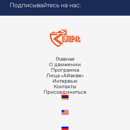
Подписывайтесь на нас:
Главная
О движении
Программа
Лица «Айакве»
Интервью
Контакты
Присоединиться