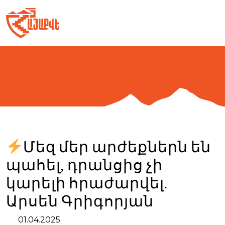
Skip
to
content
Մեզ մեր արժեքներն են
պահել, դրանցից չի
կարելի հրաժարվել.
Արսեն Գրիգորյան
01.04.2025