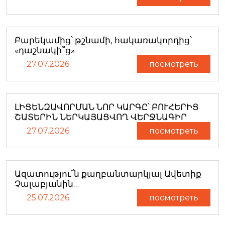
Բարեկամից՝ թշնամի, հակառակորդից՝
«դաշնակի՞ց»
27.07.2026
посмотреть
ԼԻՑԵՆԶԱՎՈՐՄԱՆ ՆՈՐ ԿԱՐԳԸ՝ ԲՈՒՀԵՐԻՑ
ՇԱՏԵՐԻՆ ՆԵՐԿԱՅԱՑՎՈՂ ՎԵՐՋՆԱԳԻՐ
27.07.2026
посмотреть
Ազատությու՜ն քաղբանտարկյալ Ավետիք
Չալաբյանին…
25.07.2026
посмотреть