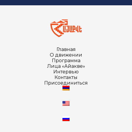
Главная
О движении
Программа
Лица «Айакве»
Интервью
Контакты
Присоединиться