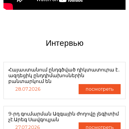
Интервью
Հայաստանում ընդգծված դիկտատուրա է․
ազդեցիկ ընդդիմախոսներին
բանտարկում են
28.07.2026
посмотреть
9-րդ գումարման Ազգային ժողովը լեգիտիմ
չէ.Արեգ Սավգուլյան
27.07.2026
посмотреть