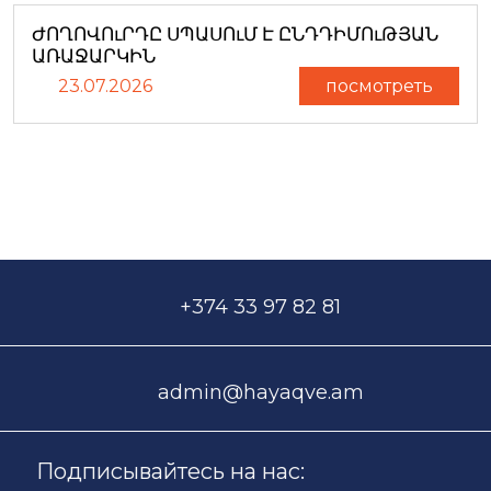
ԺՈՂՈՎՈւՐԴԸ ՍՊԱՍՈւՄ Է ԸՆԴԴԻՄՈւԹՅԱՆ
ԱՌԱՋԱՐԿԻՆ
23.07.2026
посмотреть
+374 33 97 82 81
admin@hayaqve.am
Подписывайтесь на нас: