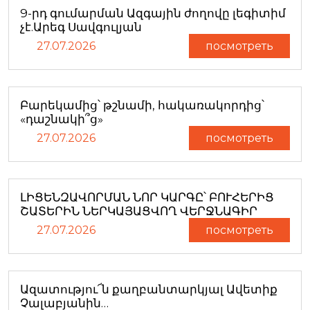
9-րդ գումարման Ազգային ժողովը լեգիտիմ
չէ.Արեգ Սավգուլյան
27.07.2026
посмотреть
Բարեկամից՝ թշնամի, հակառակորդից՝
«դաշնակի՞ց»
27.07.2026
посмотреть
ԼԻՑԵՆԶԱՎՈՐՄԱՆ ՆՈՐ ԿԱՐԳԸ՝ ԲՈՒՀԵՐԻՑ
ՇԱՏԵՐԻՆ ՆԵՐԿԱՅԱՑՎՈՂ ՎԵՐՋՆԱԳԻՐ
27.07.2026
посмотреть
Ազատությու՜ն քաղբանտարկյալ Ավետիք
Չալաբյանին…