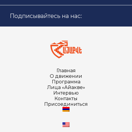
Подписывайтесь на нас:
Главная
О движении
Программа
Лица «Айакве»
Интервью
Контакты
Присоединиться