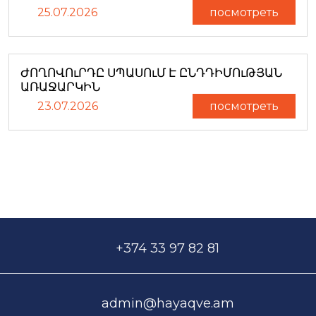
25.07.2026
посмотреть
ԺՈՂՈՎՈւՐԴԸ ՍՊԱՍՈւՄ Է ԸՆԴԴԻՄՈւԹՅԱՆ
ԱՌԱՋԱՐԿԻՆ
23.07.2026
посмотреть
+374 33 97 82 81
admin@hayaqve.am