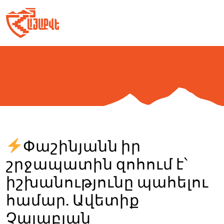
Skip
to
content
Փաշինյանն իր
շրջապատին զոհում է՝
իշխանությունը պահելու
համար. Ավետիք
Չալաբյան