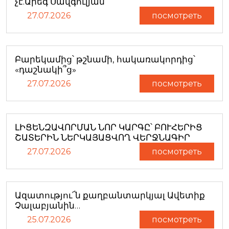
չէ.Արեգ Սավգուլյան
27.07.2026
посмотреть
Բարեկամից՝ թշնամի, հակառակորդից՝
«դաշնակի՞ց»
27.07.2026
посмотреть
ԼԻՑԵՆԶԱՎՈՐՄԱՆ ՆՈՐ ԿԱՐԳԸ՝ ԲՈՒՀԵՐԻՑ
ՇԱՏԵՐԻՆ ՆԵՐԿԱՅԱՑՎՈՂ ՎԵՐՋՆԱԳԻՐ
27.07.2026
посмотреть
Ազատությու՜ն քաղբանտարկյալ Ավետիք
Չալաբյանին…
25.07.2026
посмотреть