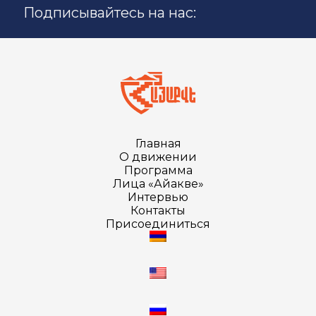
Подписывайтесь на нас:
Главная
О движении
Программа
Лица «Айакве»
Интервью
Контакты
Присоединиться