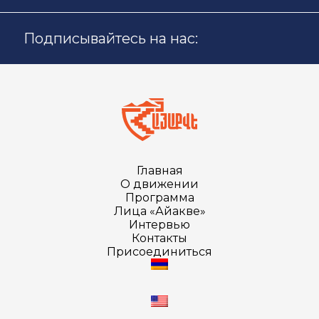
Подписывайтесь на нас:
Главная
О движении
Программа
Лица «Айакве»
Интервью
Контакты
Присоединиться