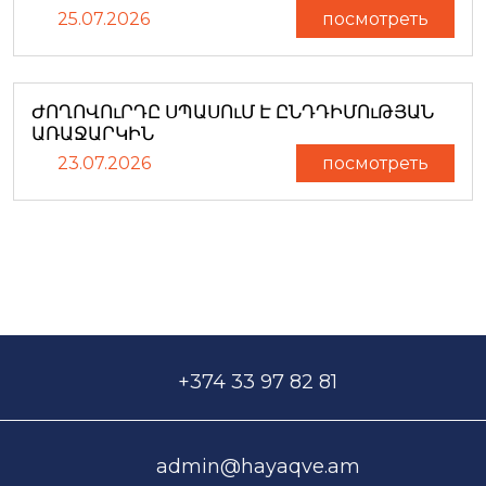
25.07.2026
посмотреть
ԺՈՂՈՎՈւՐԴԸ ՍՊԱՍՈւՄ Է ԸՆԴԴԻՄՈւԹՅԱՆ
ԱՌԱՋԱՐԿԻՆ
23.07.2026
посмотреть
+374 33 97 82 81
admin@hayaqve.am