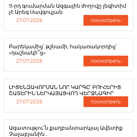
9-րդ գումարման Ազգային ժողովը լեգիտիմ
չէ.Արեգ Սավգուլյան
27.07.2026
посмотреть
Բարեկամից՝ թշնամի, հակառակորդից՝
«դաշնակի՞ց»
27.07.2026
посмотреть
ԼԻՑԵՆԶԱՎՈՐՄԱՆ ՆՈՐ ԿԱՐԳԸ՝ ԲՈՒՀԵՐԻՑ
ՇԱՏԵՐԻՆ ՆԵՐԿԱՅԱՑՎՈՂ ՎԵՐՋՆԱԳԻՐ
27.07.2026
посмотреть
Ազատությու՜ն քաղբանտարկյալ Ավետիք
Չալաբյանին…