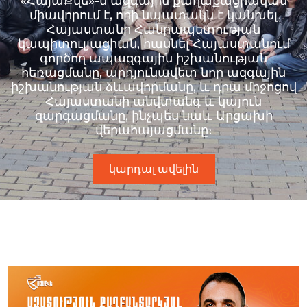
«ՀայաՔվե»-ն ազգային քաղաքացիական
միավորում է, որի նպատակն է կանխել
Հայաստանի Հանրապետության
կապիտուլյացիան, հասնել Հայաստանում
գործող ապազգային իշխանության
հեռացմանը, արդյունավետ նոր ազգային
իշխանության ձևավորմանը, և դրա միջոցով
Հայաստանի անվտանգ և կայուն
զարգացմանը, ինչպես նաև Արցախի
վերահայացմանը։
կարդալ ավելին