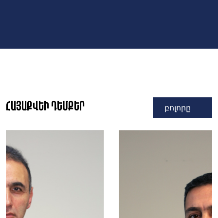
Հայաքվեի դեմքեր
բոլորը