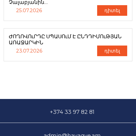
Չալաբյանին…
25.07.2026
դիտել
ԺՈՂՈՎՈւՐԴԸ ՍՊԱՍՈւՄ Է ԸՆԴԴԻՄՈւԹՅԱՆ
ԱՌԱՋԱՐԿԻՆ
23.07.2026
դիտել
+374 33 97 82 81
admin@hayaqve.am