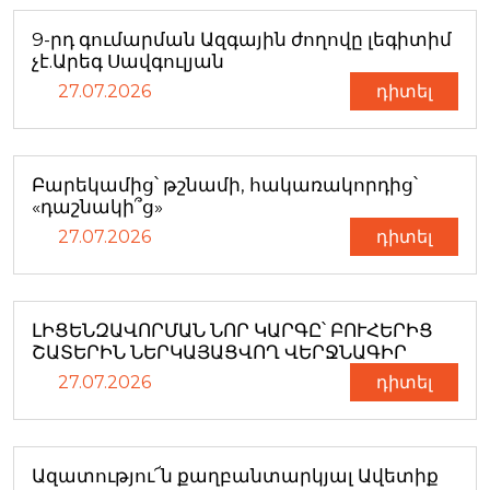
9-րդ գումարման Ազգային ժողովը լեգիտիմ
չէ.Արեգ Սավգուլյան
27.07.2026
դիտել
Բարեկամից՝ թշնամի, հակառակորդից՝
«դաշնակի՞ց»
27.07.2026
դիտել
ԼԻՑԵՆԶԱՎՈՐՄԱՆ ՆՈՐ ԿԱՐԳԸ՝ ԲՈՒՀԵՐԻՑ
ՇԱՏԵՐԻՆ ՆԵՐԿԱՅԱՑՎՈՂ ՎԵՐՋՆԱԳԻՐ
27.07.2026
դիտել
Ազատությու՜ն քաղբանտարկյալ Ավետիք