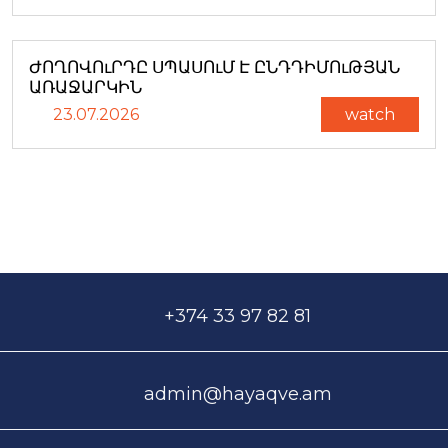
ԺՈՂՈՎՈւՐԴԸ ՍՊԱՍՈւՄ Է ԸՆԴԴԻՄՈւԹՅԱՆ
ԱՌԱՋԱՐԿԻՆ
23.07.2026
watch
+374 33 97 82 81
admin@hayaqve.am