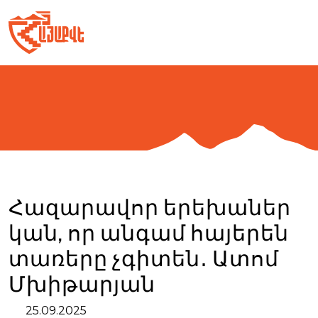
Skip
to
content
Հազարավոր երեխաներ
կան, որ անգամ հայերեն
տառերը չգիտեն․ Ատոմ
Մխիթարյան
25.09.2025