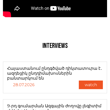
Interviews
Հայաստանում ընդգծված դիկտատուրա է․
ազդեցիկ ընդդիմախոսներին
բանտարկում են
28.07.2026
watch
9-րդ գումարման Ազգային ժողովը լեգիտիմ