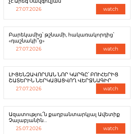
չէ.Արեգ Սավգուլյան
27.07.2026
watch
Բարեկամից՝ թշնամի, հակառակորդից՝
«դաշնակի՞ց»
27.07.2026
watch
ԼԻՑԵՆԶԱՎՈՐՄԱՆ ՆՈՐ ԿԱՐԳԸ՝ ԲՈՒՀԵՐԻՑ
ՇԱՏԵՐԻՆ ՆԵՐԿԱՅԱՑՎՈՂ ՎԵՐՋՆԱԳԻՐ
27.07.2026
watch
Ազատությու՜ն քաղբանտարկյալ Ավետիք
Չալաբյանին…
25.07.2026
watch