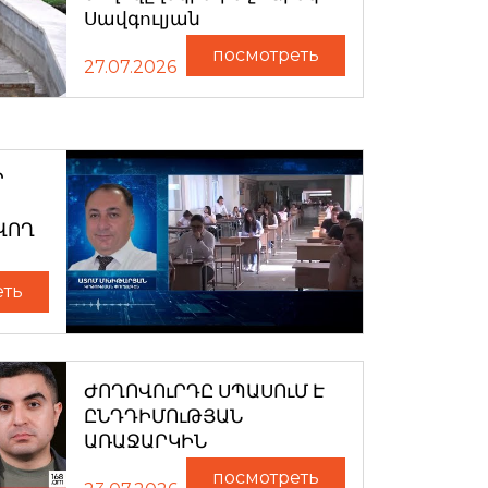
Սավգուլյան
посмотреть
27.07.2026
Ր
ՎՈՂ
еть
ԺՈՂՈՎՈւՐԴԸ ՍՊԱՍՈւՄ Է
ԸՆԴԴԻՄՈւԹՅԱՆ
ԱՌԱՋԱՐԿԻՆ
посмотреть