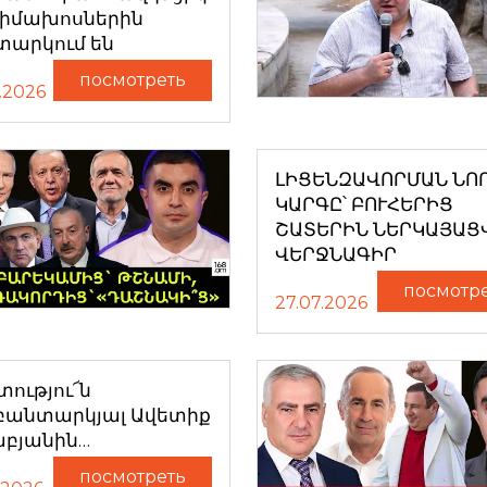
դիմախոսներին
տարկում են
посмотреть
.2026
ԼԻՑԵՆԶԱՎՈՐՄԱՆ ՆՈ
ԿԱՐԳԸ՝ ԲՈՒՀԵՐԻՑ
ՇԱՏԵՐԻՆ ՆԵՐԿԱՅԱՑ
ՎԵՐՋՆԱԳԻՐ
посмотр
27.07.2026
ությու՜ն
բանտարկյալ Ավետիք
աբյանին…
посмотреть