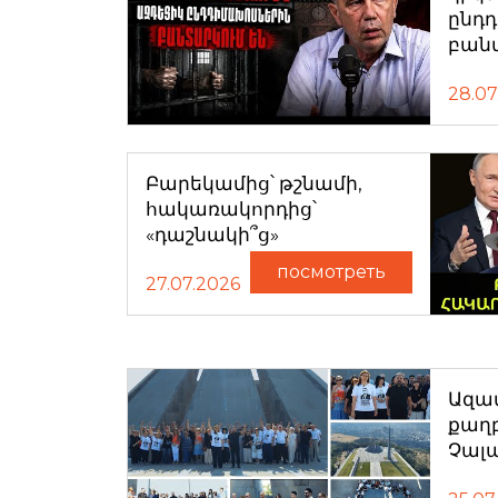
ընդ
բան
28.07
Բարեկամից՝ թշնամի,
հակառակորդից՝
«դաշնակի՞ց»
посмотреть
27.07.2026
Ազատ
քաղ
Չալ