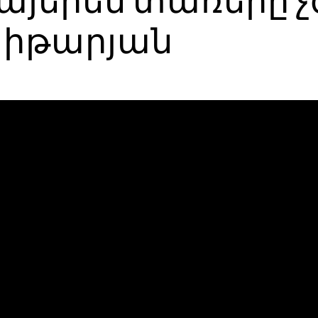
այերեն տառերը չ
խիթարյան