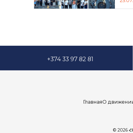
25.07
+374 33 97 82 81
Главная
О движени
© 2026 