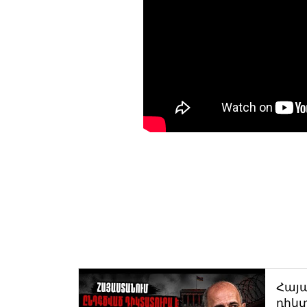
Հայ
դիկտ