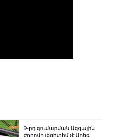
9-րդ գումարման Ազգային
ժողովը լեգիտիմ չէ.Արեգ