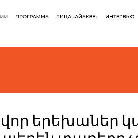
НИИ
ПРОГРАММА
ЛИЦА «АЙАКВЕ»
ИНТЕРВЬЮ
որ երեխաներ կա