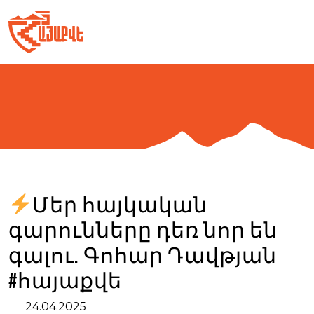
Skip
to
content
Մեր հայկական
գարունները դեռ նոր են
գալու. Գոհար Դավթյան
#հայաքվե
24.04.2025