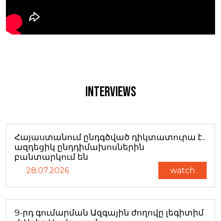
Interviews
Հայաստանում ընդգծված դիկտատուրա է․
ազդեցիկ ընդդիմախոսներին
բանտարկում են
28.07.2026
watch
9-րդ գումարման Ազգային ժողովը լեգիտիմ