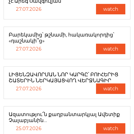
չէ.Արեգ Սավգուլյան
27.07.2026
watch
Բարեկամից՝ թշնամի, հակառակորդից՝
«դաշնակի՞ց»
27.07.2026
watch
ԼԻՑԵՆԶԱՎՈՐՄԱՆ ՆՈՐ ԿԱՐԳԸ՝ ԲՈՒՀԵՐԻՑ
ՇԱՏԵՐԻՆ ՆԵՐԿԱՅԱՑՎՈՂ ՎԵՐՋՆԱԳԻՐ
27.07.2026
watch
Ազատությու՜ն քաղբանտարկյալ Ավետիք
Չալաբյանին…
25.07.2026
watch