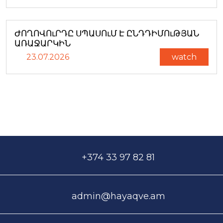
ԺՈՂՈՎՈւՐԴԸ ՍՊԱՍՈւՄ Է ԸՆԴԴԻՄՈւԹՅԱՆ
ԱՌԱՋԱՐԿԻՆ
23.07.2026
watch
+374 33 97 82 81
admin@hayaqve.am