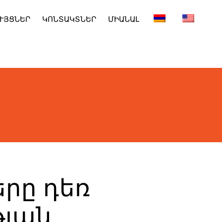
ՒՅՑՆԵՐ
ԿՈՆՏԱԿՏՆԵՐ
ՄԻԱՆԱԼ
երը դեռ
թյան