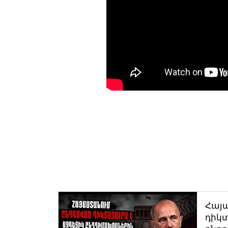
Հայ
դիկտ