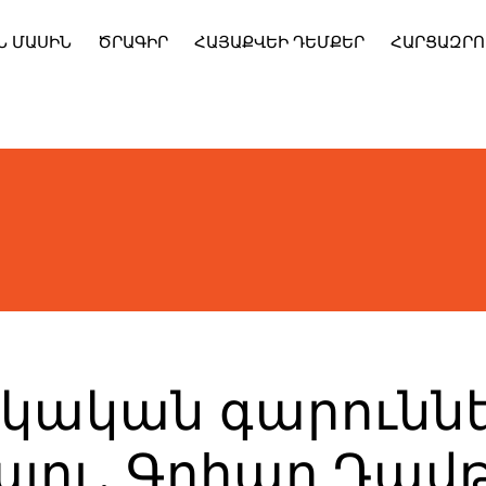
Ն ՄԱՍԻՆ
ԾՐԱԳԻՐ
ՀԱՅԱՔՎԵԻ ԴԵՄՔԵՐ
ՀԱՐՑԱԶՐՈ
այկական գարունն
ալու. Գոհար Դավ