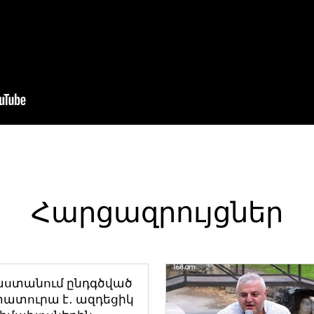
Հարցազրույցներ
աստանում ընդգծված
ատուրա է․ ազդեցիկ