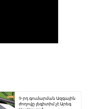
9-րդ գումարման Ազգային
ժողովը լեգիտիմ չէ.Արեգ