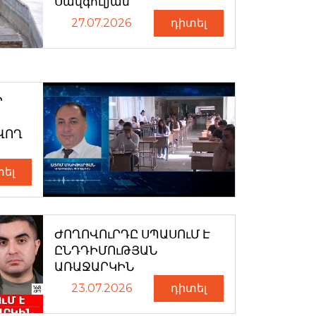
Սավգուլյան
27.07.2026
դիտել
Ր
ՎՈՂ
տել
ԺՈՂՈՎՈւՐԴԸ ՍՊԱՍՈւՄ Է
ԸՆԴԴԻՄՈւԹՅԱՆ
ԱՌԱՋԱՐԿԻՆ
23.07.2026
դիտել