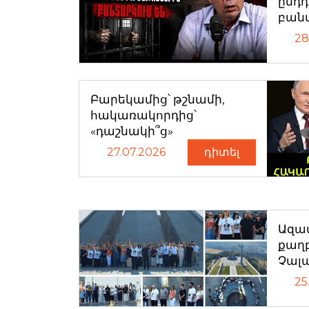
ընդ
բան
28
Բարեկամից՝ թշնամի,
հակառակորդից՝
«դաշնակի՞ց»
27.07.2026
դիտել
Ազատ
քաղ
Չալ
25