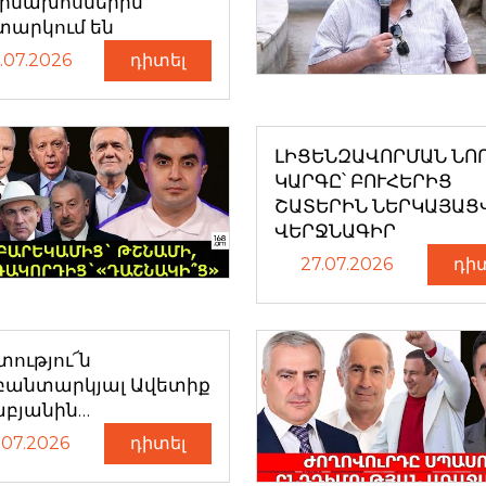
դիմախոսներին
տարկում են
.07.2026
դիտել
ԼԻՑԵՆԶԱՎՈՐՄԱՆ ՆՈ
ԿԱՐԳԸ՝ ԲՈՒՀԵՐԻՑ
ՇԱՏԵՐԻՆ ՆԵՐԿԱՅԱՑ
ՎԵՐՋՆԱԳԻՐ
27.07.2026
դի
ությու՜ն
բանտարկյալ Ավետիք
աբյանին…
.07.2026
դիտել