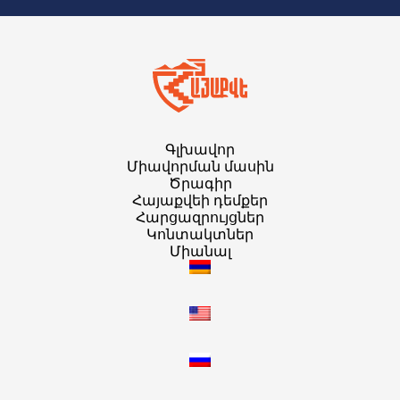
Գլխավոր
Միավորման մասին
Ծրագիր
Հայաքվեի դեմքեր
Հարցազրույցներ
Կոնտակտներ
Միանալ