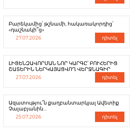
Բարեկամից՝ թշնամի, հակառակորդից՝
«դաշնակի՞ց»
27.07.2026
դիտել
ԼԻՑԵՆԶԱՎՈՐՄԱՆ ՆՈՐ ԿԱՐԳԸ՝ ԲՈՒՀԵՐԻՑ
ՇԱՏԵՐԻՆ ՆԵՐԿԱՅԱՑՎՈՂ ՎԵՐՋՆԱԳԻՐ
27.07.2026
դիտել
Ազատությու՜ն քաղբանտարկյալ Ավետիք
Չալաբյանին…
25.07.2026
դիտել