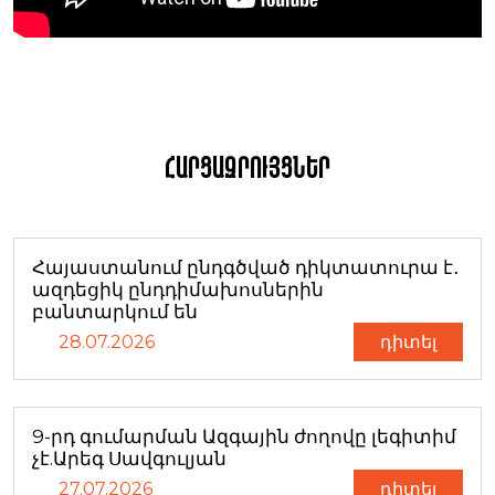
Հարցազրույցներ
Հայաստանում ընդգծված դիկտատուրա է․
ազդեցիկ ընդդիմախոսներին
բանտարկում են
28.07.2026
դիտել
9-րդ գումարման Ազգային ժողովը լեգիտիմ
չէ.Արեգ Սավգուլյան
27.07.2026
դիտել