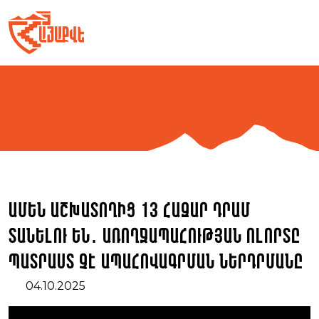
Skip
to
content
Ամեն աշխատողից 13 հազար դրամ
տանելու են․ առողջապահության ոլորտը
պատրաստ չէ ապահովագրման ներդրմանը
04.10.2025