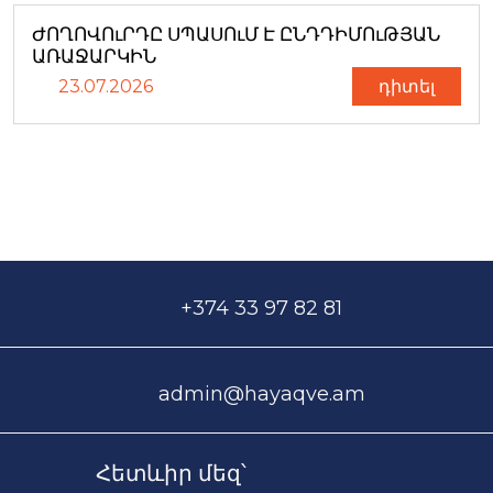
ԺՈՂՈՎՈւՐԴԸ ՍՊԱՍՈւՄ Է ԸՆԴԴԻՄՈւԹՅԱՆ
ԱՌԱՋԱՐԿԻՆ
23.07.2026
դիտել
+374 33 97 82 81
admin@hayaqve.am
Հետևիր մեզ՝