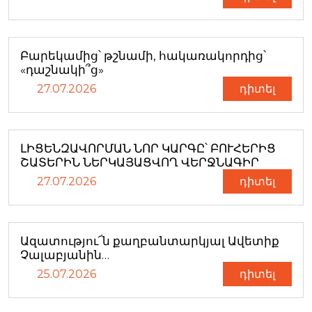
Բարեկամից՝ թշնամի, հակառակորդից՝
«դաշնակի՞ց»
27.07.2026
դիտել
ԼԻՑԵՆԶԱՎՈՐՄԱՆ ՆՈՐ ԿԱՐԳԸ՝ ԲՈՒՀԵՐԻՑ
ՇԱՏԵՐԻՆ ՆԵՐԿԱՅԱՑՎՈՂ ՎԵՐՋՆԱԳԻՐ
27.07.2026
դիտել
Ազատությու՜ն քաղբանտարկյալ Ավետիք
Չալաբյանին…
25.07.2026
դիտել