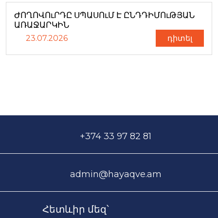
ԺՈՂՈՎՈւՐԴԸ ՍՊԱՍՈւՄ Է ԸՆԴԴԻՄՈւԹՅԱՆ
ԱՌԱՋԱՐԿԻՆ
23.07.2026
դիտել
+374 33 97 82 81
admin@hayaqve.am
Հետևիր մեզ՝