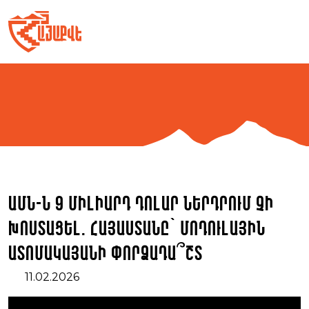
Skip
to
content
ԱՄՆ-ն 9 միլիարդ դոլար ներդրում չի
խոստացել. Հայաստանը՝ մոդուլային
ատոմակայանի փորձադա՞շտ
11.02.2026