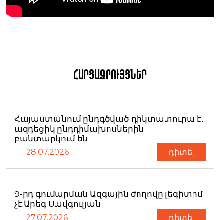
Հարցազրույցներ
Հայաստանում ընդգծված դիկտատուրա է․
ազդեցիկ ընդդիմախոսներին
բանտարկում են
28.07.2026
դիտել
9-րդ գումարման Ազգային ժողովը լեգիտիմ
չէ.Արեգ Սավգուլյան
27.07.2026
դիտել