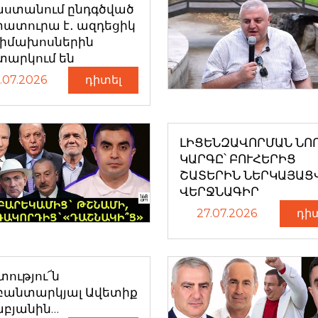
աստանում ընդգծված
ատուրա է․ ազդեցիկ
դիմախոսներին
տարկում են
.07.2026
դիտել
ԼԻՑԵՆԶԱՎՈՐՄԱՆ ՆՈ
ԿԱՐԳԸ՝ ԲՈՒՀԵՐԻՑ
ՇԱՏԵՐԻՆ ՆԵՐԿԱՅԱՑ
ՎԵՐՋՆԱԳԻՐ
27.07.2026
դի
ությու՜ն
բանտարկյալ Ավետիք
աբյանին…