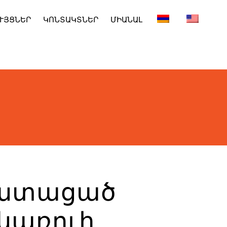
ՒՅՑՆԵՐ
ԿՈՆՏԱԿՏՆԵՐ
ՄԻԱՆԱԼ
ի ստացած
կառուի