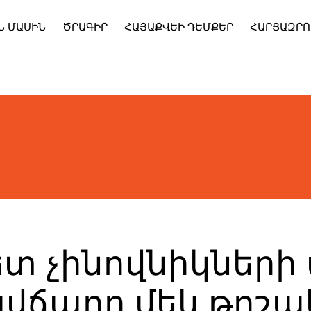
Ն ՄԱՍԻՆ
ԾՐԱԳԻՐ
ՀԱՅԱՔՎԵԻ ԴԵՄՔԵՐ
ՀԱՐՑԱԶՐՈ
տ չինովնիկներ
ճարը մեկ թոշա