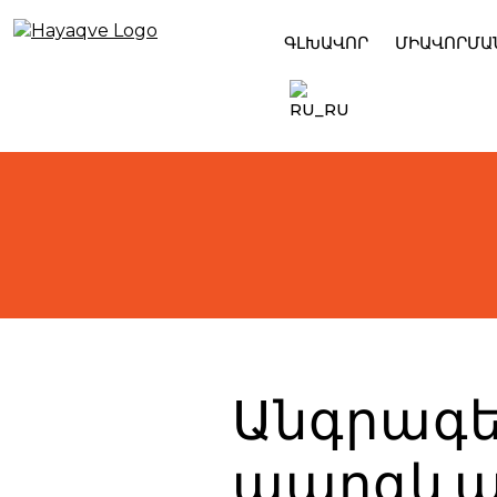
Skip
to
ԳԼԽԱՎՈՐ
ՄԻԱՎՈՐՄԱ
content
Անգրագե
պարգևավ