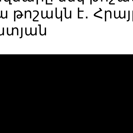
 թոշակն է․ Հրայ
ատյան