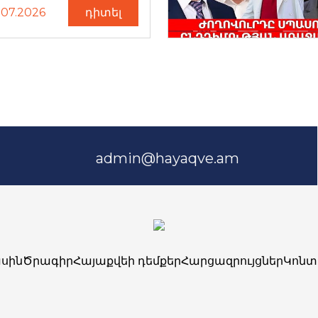
.07.2026
դիտել
admin@hayaqve.am
սին
Ծրագիր
Հայաքվեի դեմքեր
Հարցազրույցներ
Կոնտ