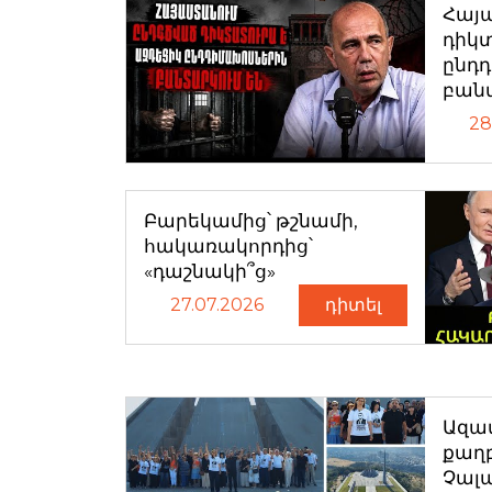
Հայ
դիկտ
ընդ
բան
28
Բարեկամից՝ թշնամի,
հակառակորդից՝
«դաշնակի՞ց»
27.07.2026
դիտել
Ազատ
քաղ
Չալ