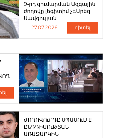
9-րդ գումարման Ազգային
ժողովը լեգիտիմ չէ.Արեգ
Սավգուլյան
27.07.2026
դիտել
Ր
ՎՈՂ
տել
ԺՈՂՈՎՈւՐԴԸ ՍՊԱՍՈւՄ Է
ԸՆԴԴԻՄՈւԹՅԱՆ
ԱՌԱՋԱՐԿԻՆ