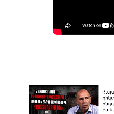
Հայ
դիկտ
ընդ
բան