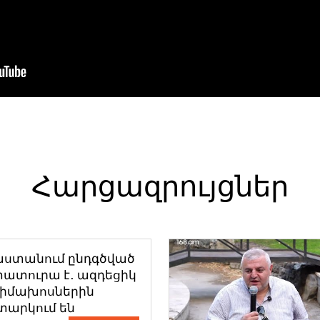
Հարցազրույցներ
աստանում ընդգծված
ատուրա է․ ազդեցիկ
դիմախոսներին
տարկում են