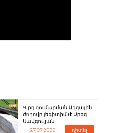
9-րդ գումարման Ազգային
ժողովը լեգիտիմ չէ.Արեգ
Սավգուլյան
27.07.2026
դիտել