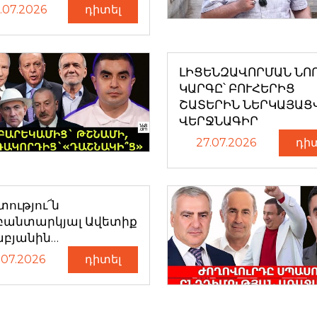
.07.2026
դիտել
ԼԻՑԵՆԶԱՎՈՐՄԱՆ ՆՈ
ԿԱՐԳԸ՝ ԲՈՒՀԵՐԻՑ
ՇԱՏԵՐԻՆ ՆԵՐԿԱՅԱՑ
ՎԵՐՋՆԱԳԻՐ
27.07.2026
դի
ությու՜ն
բանտարկյալ Ավետիք
աբյանին…
.07.2026
դիտել