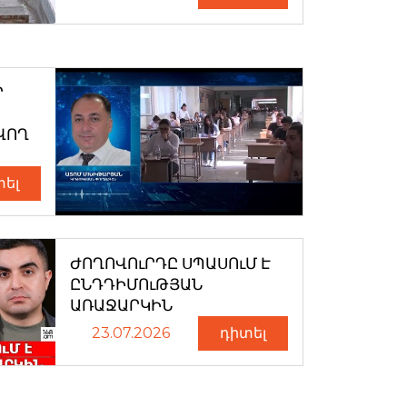
Ր
ՎՈՂ
տել
ԺՈՂՈՎՈւՐԴԸ ՍՊԱՍՈւՄ Է
ԸՆԴԴԻՄՈւԹՅԱՆ
ԱՌԱՋԱՐԿԻՆ
23.07.2026
դիտել