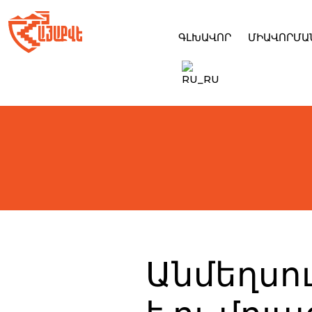
Skip
to
content
ԳԼԽԱՎՈՐ
ՄԻԱՎՈՐՄԱ
Անմեղսո