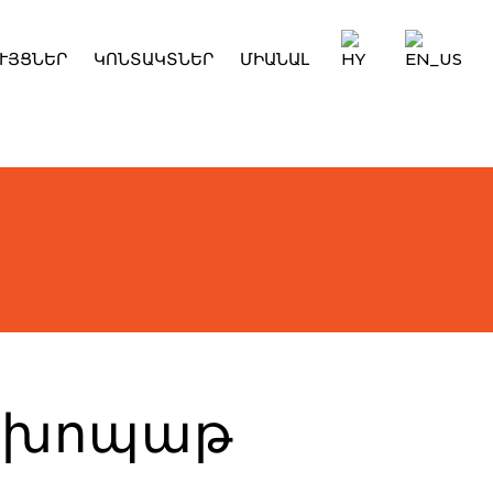
ՒՅՑՆԵՐ
ԿՈՆՏԱԿՏՆԵՐ
ՄԻԱՆԱԼ
սիխոպաթ