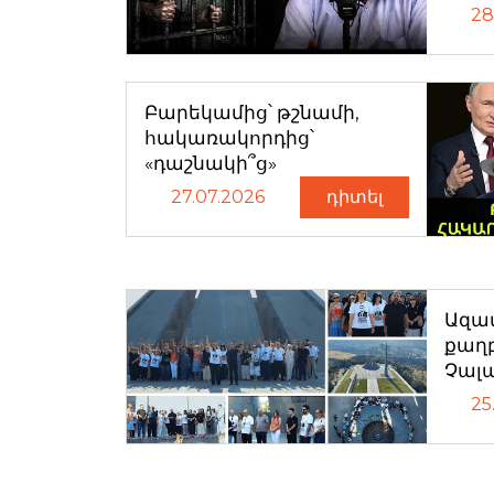
28
Բարեկամից՝ թշնամի,
հակառակորդից՝
«դաշնակի՞ց»
27.07.2026
դիտել
Ազատ
քաղ
Չալ
25