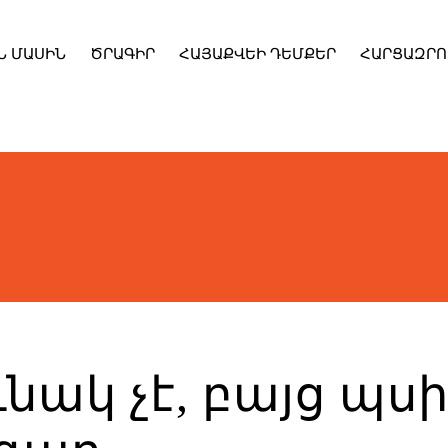
Ն ՄԱՍԻՆ
ԾՐԱԳԻՐ
ՀԱՅԱՔՎԵԻ ԴԵՄՔԵՐ
ՀԱՐՑԱԶՐՈ
ւնակ չէ, բայց պ