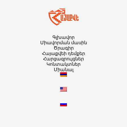
Գլխավոր
Միավորման մասին
Ծրագիր
Հայաքվեի դեմքեր
Հարցազրույցներ
Կոնտակտներ
Միանալ