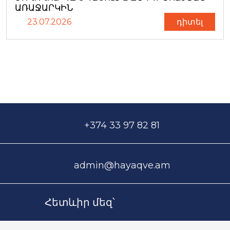
ԱՌԱՋԱՐԿԻՆ
23.07.2026
դիտել
+374 33 97 82 81
admin@hayaqve.am
Հետևիր մեզ՝