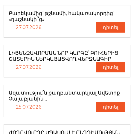
Բարեկամից՝ թշնամի, հակառակորդից՝
«դաշնակի՞ց»
27.07.2026
դիտել
ԼԻՑԵՆԶԱՎՈՐՄԱՆ ՆՈՐ ԿԱՐԳԸ՝ ԲՈՒՀԵՐԻՑ
ՇԱՏԵՐԻՆ ՆԵՐԿԱՅԱՑՎՈՂ ՎԵՐՋՆԱԳԻՐ
27.07.2026
դիտել
Ազատությու՜ն քաղբանտարկյալ Ավետիք
Չալաբյանին…
25.07.2026
դիտել
ԺՈՂՈՎՈւՐԴԸ ՍՊԱՍՈւՄ Է ԸՆԴԴԻՄՈւԹՅԱՆ