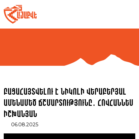
Skip
to
content
Բացահայտվելու է Նիկոլի վերաբերյալ
ամենամեծ ճշմարտությունը․ Հովհաննես
Իշխանյան
06.08.2025