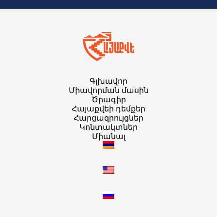
Գլխավոր
Միավորման մասին
Ծրագիր
Հայաքվեի դեմքեր
Հարցազրույցներ
Կոնտակտներ
Միանալ