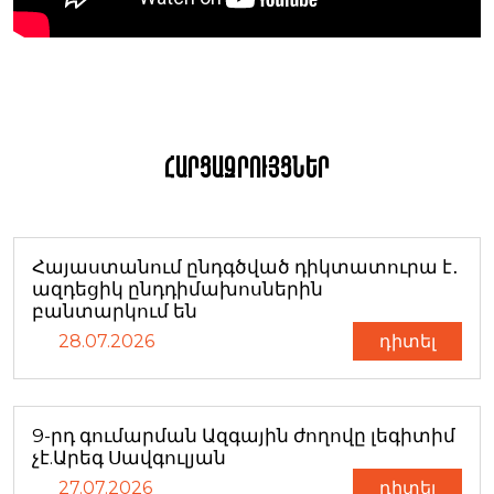
Հարցազրույցներ
Հայաստանում ընդգծված դիկտատուրա է․
ազդեցիկ ընդդիմախոսներին
բանտարկում են
28.07.2026
դիտել
9-րդ գումարման Ազգային ժողովը լեգիտիմ
չէ.Արեգ Սավգուլյան
27.07.2026
դիտել