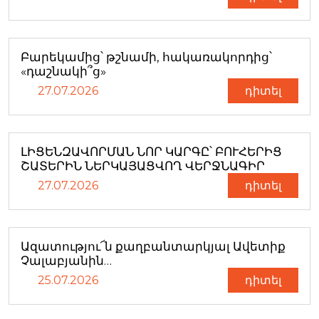
Բարեկամից՝ թշնամի, հակառակորդից՝
«դաշնակի՞ց»
27.07.2026
դիտել
ԼԻՑԵՆԶԱՎՈՐՄԱՆ ՆՈՐ ԿԱՐԳԸ՝ ԲՈՒՀԵՐԻՑ
ՇԱՏԵՐԻՆ ՆԵՐԿԱՅԱՑՎՈՂ ՎԵՐՋՆԱԳԻՐ
27.07.2026
դիտել
Ազատությու՜ն քաղբանտարկյալ Ավետիք
Չալաբյանին…
25.07.2026
դիտել