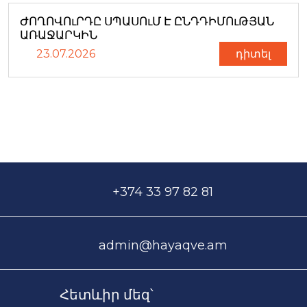
ԺՈՂՈՎՈւՐԴԸ ՍՊԱՍՈւՄ Է ԸՆԴԴԻՄՈւԹՅԱՆ
ԱՌԱՋԱՐԿԻՆ
23.07.2026
դիտել
+374 33 97 82 81
admin@hayaqve.am
Հետևիր մեզ՝