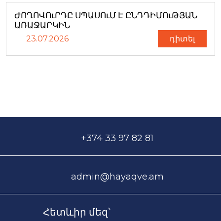
ԺՈՂՈՎՈւՐԴԸ ՍՊԱՍՈւՄ Է ԸՆԴԴԻՄՈւԹՅԱՆ
ԱՌԱՋԱՐԿԻՆ
23.07.2026
դիտել
+374 33 97 82 81
admin@hayaqve.am
Հետևիր մեզ՝