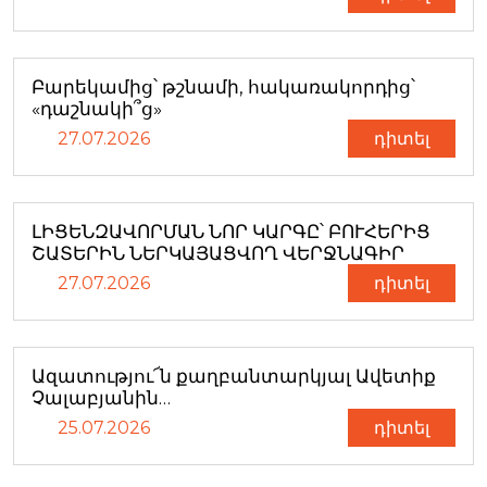
Բարեկամից՝ թշնամի, հակառակորդից՝
«դաշնակի՞ց»
27.07.2026
դիտել
ԼԻՑԵՆԶԱՎՈՐՄԱՆ ՆՈՐ ԿԱՐԳԸ՝ ԲՈՒՀԵՐԻՑ
ՇԱՏԵՐԻՆ ՆԵՐԿԱՅԱՑՎՈՂ ՎԵՐՋՆԱԳԻՐ
27.07.2026
դիտել
Ազատությու՜ն քաղբանտարկյալ Ավետիք
Չալաբյանին…
25.07.2026
դիտել