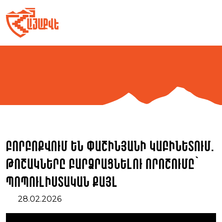
Skip
to
content
Բորբոքվում են Փաշինյանի կաբինետում.
թոշակները բարձրացնելու որոշումը՝
պոպուլիստական քայլ
28.02.2026