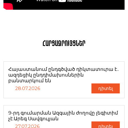
Հարցազրույցներ
Հայաստանում ընդգծված դիկտատուրա է․
ազդեցիկ ընդդիմախոսներին
բանտարկում են
28.07.2026
դիտել
9-րդ գումարման Ազգային ժողովը լեգիտիմ
չէ.Արեգ Սավգուլյան
27.07.2026
դիտել