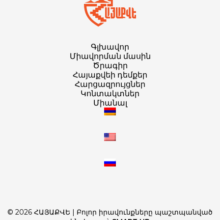
Գլխավոր
Միավորման մասին
Ծրագիր
Հայաքվեի դեմքեր
Հարցազրույցներ
Կոնտակտներ
Միանալ
© 2026 ՀԱՅԱՔՎԵ | Բոլոր իրավունքները պաշտպանված