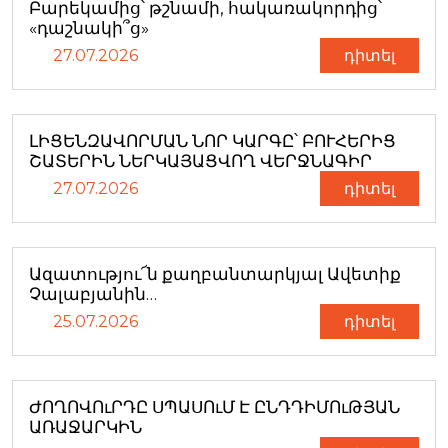
Բարեկամից՝ թշնամի, հակառակորդից՝
«դաշնակի՞ց»
27.07.2026
դիտել
ԼԻՑԵՆԶԱՎՈՐՄԱՆ ՆՈՐ ԿԱՐԳԸ՝ ԲՈՒՀԵՐԻՑ
ՇԱՏԵՐԻՆ ՆԵՐԿԱՅԱՑՎՈՂ ՎԵՐՋՆԱԳԻՐ
27.07.2026
դիտել
Ազատությու՜ն քաղբանտարկյալ Ավետիք
Չալաբյանին…
25.07.2026
դիտել
ԺՈՂՈՎՈւՐԴԸ ՍՊԱՍՈւՄ Է ԸՆԴԴԻՄՈւԹՅԱՆ
ԱՌԱՋԱՐԿԻՆ