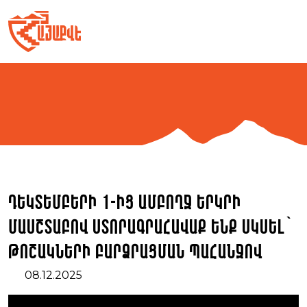
Skip
to
content
Դեկտեմբերի 1-ից ամբողջ երկրի
մասշտաբով ստորագրահավաք ենք սկսել՝
թոշակների բարձրացման պահանջով
08.12.2025