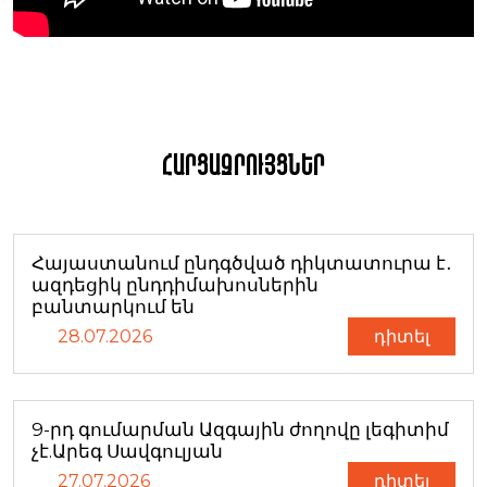
Հարցազրույցներ
Հայաստանում ընդգծված դիկտատուրա է․
ազդեցիկ ընդդիմախոսներին
բանտարկում են
28.07.2026
դիտել
9-րդ գումարման Ազգային ժողովը լեգիտիմ
չէ.Արեգ Սավգուլյան
27.07.2026
դիտել