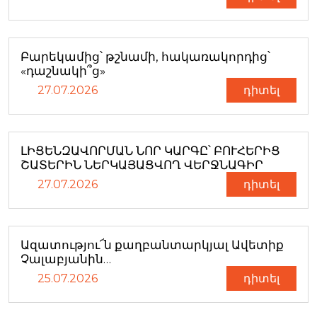
Բարեկամից՝ թշնամի, հակառակորդից՝
«դաշնակի՞ց»
27.07.2026
դիտել
ԼԻՑԵՆԶԱՎՈՐՄԱՆ ՆՈՐ ԿԱՐԳԸ՝ ԲՈՒՀԵՐԻՑ
ՇԱՏԵՐԻՆ ՆԵՐԿԱՅԱՑՎՈՂ ՎԵՐՋՆԱԳԻՐ
27.07.2026
դիտել
Ազատությու՜ն քաղբանտարկյալ Ավետիք
Չալաբյանին…
25.07.2026
դիտել