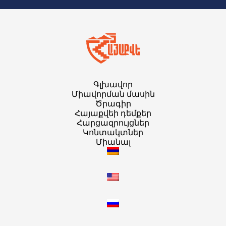
Գլխավոր
Միավորման մասին
Ծրագիր
Հայաքվեի դեմքեր
Հարցազրույցներ
Կոնտակտներ
Միանալ