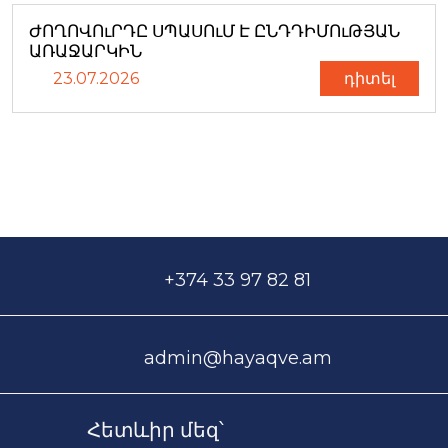
ԺՈՂՈՎՈւՐԴԸ ՍՊԱՍՈւՄ Է ԸՆԴԴԻՄՈւԹՅԱՆ
ԱՌԱՋԱՐԿԻՆ
23.07.2026
դիտել
+374 33 97 82 81
admin@hayaqve.am
Հետևիր մեզ՝