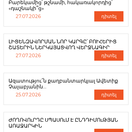
Բարեկամից՝ թշնամի, հակառակորդից՝
«դաշնակի՞ց»
27.07.2026
դիտել
ԼԻՑԵՆԶԱՎՈՐՄԱՆ ՆՈՐ ԿԱՐԳԸ՝ ԲՈՒՀԵՐԻՑ
ՇԱՏԵՐԻՆ ՆԵՐԿԱՅԱՑՎՈՂ ՎԵՐՋՆԱԳԻՐ
27.07.2026
դիտել
Ազատությու՜ն քաղբանտարկյալ Ավետիք
Չալաբյանին…
25.07.2026
դիտել
ԺՈՂՈՎՈւՐԴԸ ՍՊԱՍՈւՄ Է ԸՆԴԴԻՄՈւԹՅԱՆ
ԱՌԱՋԱՐԿԻՆ