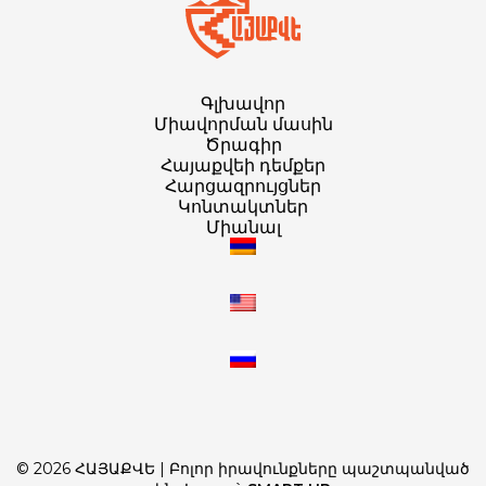
Գլխավոր
Միավորման մասին
Ծրագիր
Հայաքվեի դեմքեր
Հարցազրույցներ
Կոնտակտներ
Միանալ
© 2026 ՀԱՅԱՔՎԵ | Բոլոր իրավունքները պաշտպանված